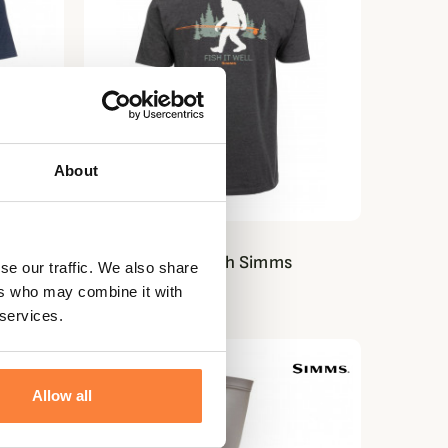
About
SIMMS
ms
T-shirt Sasquatch Simms
se our traffic. We also share
ers who may combine it with
39,95 €
 services.
Allow all