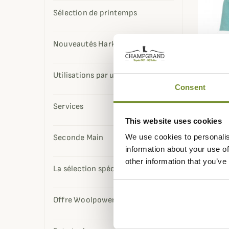
Sélection de printemps
Nouveautés Harkila
Utilisations par usage
Consent
Services
This website uses cookies
SIMMS
T-shir
We use cookies to personalis
Seconde Main
information about your use of
39,95 
other information that you’ve
La sélection spéciale d'Alec
Offre Woolpower