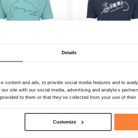
Details
SIMMS
t Trout Outline Simms
T-shirt Special Knot Sim
e content and ads, to provide social media features and to analy
 our site with our social media, advertising and analytics partn
€
39,95 €
 provided to them or that they’ve collected from your use of their
Customize