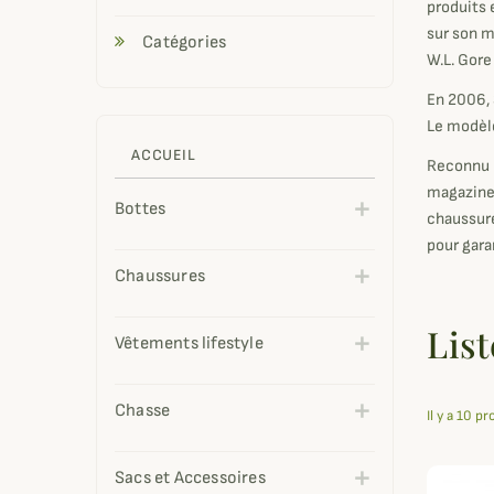
produits 
sur son m
Catégories
W.L. Gore
En 2006, 
Le modèle
ACCUEIL
Reconnu p
magazine 
Bottes
chaussure
pour gara
Chaussures
Lis
Vêtements lifestyle
Chasse
Il y a 10 pr
Sacs et Accessoires