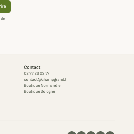
rire
 de
Contact
02 77 23 03 77
contact@champgrand.fr
Boutique Normandie
Boutique Sologne