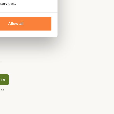
 services.
Allow all
e
rire
 de