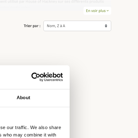
nt utilisé par House of Hackney sur ses différents produits
 votre garde-robe.
En voir plus
expand_more
Trier par :
Nom, Z à A
About
se our traffic. We also share
ers who may combine it with