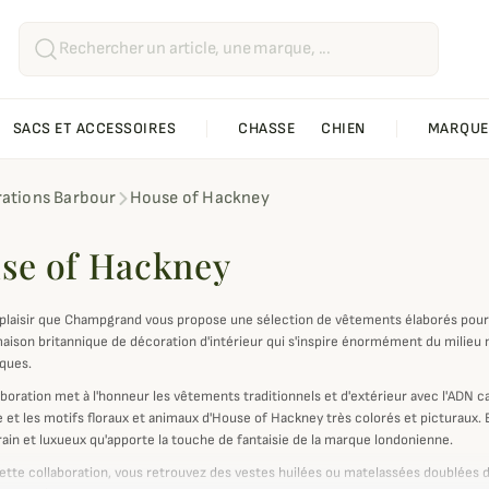
SACS ET ACCESSOIRES
CHASSE
CHIEN
MARQUE
rations Barbour
House of Hackney
se of Hackney
 plaisir que Champgrand vous propose une sélection de vêtements élaborés pour 
aison britannique de décoration d'intérieur qui s'inspire énormément du milieu 
ques.
aboration met à l'honneur les vêtements traditionnels et d'extérieur avec l'ADN 
e et les motifs floraux et animaux d'House of Hackney très colorés et picturaux. 
in et luxueux qu'apporte la touche de fantaisie de la marque londonienne.
cette collaboration, vous retrouvez des vestes huilées ou matelassées doublées