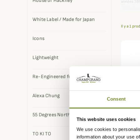
House of Hackney
années 18
d'intérieu
Découvrez 
White Label / Made for Japan
Il y a 1 pro
Icons
Lightweight
Re-Engineered for Today
Alexa Chung
Consent
55 Degrees North
This website uses cookies
We use cookies to personalis
BARBOU
TO KI TO
information about your use of
Chemis