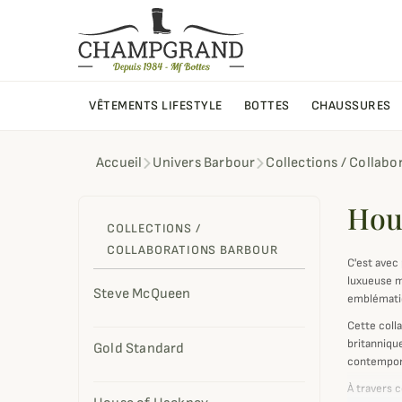
VÊTEMENTS LIFESTYLE
BOTTES
CHAUSSURES
Accueil
Univers Barbour
Collections / Collabo
Hou
COLLECTIONS /
COLLABORATIONS BARBOUR
C'est avec
luxueuse m
Steve McQueen
emblémati
Cette coll
britanniqu
Gold Standard
contempora
À travers 