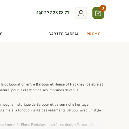
0
02 77 23 03 77
S
CARTES CADEAU
PROMO
la collaboration entre
Barbour et House of Hackney
, célèbre et
naturel pour la création de ses imprimés devenus
campagne historique de Barbour et de son riche héritage
Elle mêle la fonctionnalité des vêtements Barbour avec un style
 des imprimés
Floral Fantaisy
, inspirés de design floraux dès