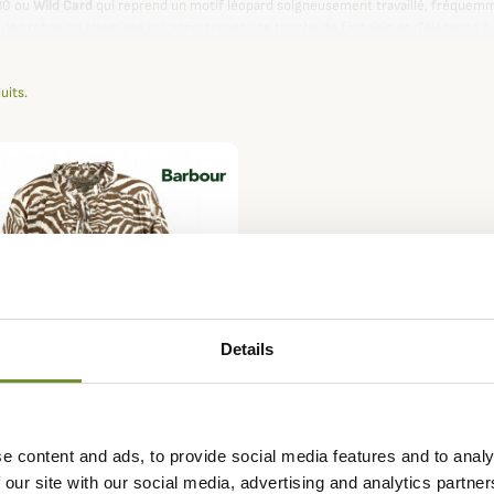
80 ou
Wild Card
qui reprend un motif léopard soigneusement travaillé, fréquemme
r, des robes ou chemises qui apporteront une touche de fantaisie et d'élégance à
la sélection Champgrand de la collaboration Barbour x House of Hackney
duits.
Details
e content and ads, to provide social media features and to analy
R
 our site with our social media, advertising and analytics partn
ier Martello femme House