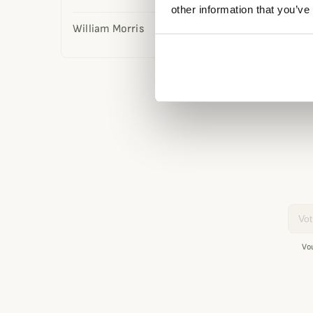
other information that you’ve
of Hac
William Morris
134,95
Affichage 1
Email
Vo