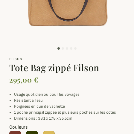
zoom_out_map
FILSON
Tote Bag zippé Filson
295,00 €
Usage quotidien ou pour les voyages
Résistant à l'eau
Poignées en cuir de vachette
1 poche principal zippée et plusieurs poches sur les côtés
Dimensions : 38,1 x 17,8 x 35,5cm
Couleurs