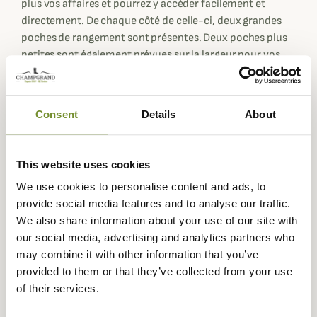
plus vos affaires et pourrez y accéder facilement et
directement. De chaque côté de celle-ci, deux grandes
poches de rangement sont présentes. Deux poches plus
petites sont également prévues sur la largeur pour vos
plus petits objets.
Le tissu est légèrement ciré et permet de résister à l'eau
et aux abrasions du quotidien. Il est accompagné de
Consent
Details
About
poignées en cuir de vache italien de qualité supérieure et
en tanné végétal pour plus de solidité et d'esthétisme.
This website uses cookies
Original et stylé, ce modèle accompagne vos tenues et
We use cookies to personalise content and ads, to
vous permet de transporter vos essentiels et accessoires
provide social media features and to analyse our traffic.
du quotidien lors de déplacements sans risquer de les
We also share information about your use of our site with
perdre !
our social media, advertising and analytics partners who
Il existe en plusieurs coloris et mesure 38,1 x 17,8 x
may combine it with other information that you’ve
35,5cm.
provided to them or that they’ve collected from your use
Fiche technique
of their services.
Composition
100% Coton