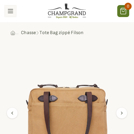
0
Chasse
Tote Bag zippé Filson
chevron_left
chevron_right