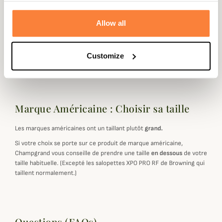
Dimension
38,1 x 17,8 x 35,5cm
Allow all
Coloris
Beige, Marron, Rouge, Vert
Customize
Matière
Coton, Cuir
Marque Américaine : Choisir sa taille
Les marques américaines ont un taillant plutôt
grand.
Si votre choix se porte sur ce produit de marque américaine,
Champgrand vous conseille de prendre une taille
en dessous
de votre
taille habituelle. (Excepté les salopettes XPO PRO RF de Browning qui
taillent normalement.)
Questions (FAQs)