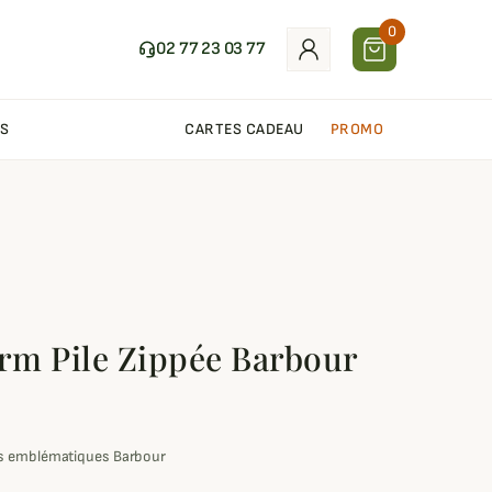
0
02 77 23 03 77
S
CARTES CADEAU
PROMO
rm Pile Zippée Barbour
es emblématiques Barbour