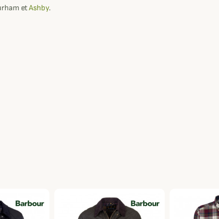
urham et
Ashby
.