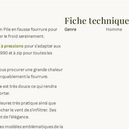
Fiche techniqu
 Pile en fausse fourrure pour
Genre
Homme
er le froid sereinement.
:
à pressions
pour s'adapter aux
90 et à zip pour toutes les
 vous procurer une grande chaleur
marquablement la fourrure.
e est très douce ce qui rendra
orter.
eures très pratique ainsi que
er le vent de s'infiltrer. Ses
t de l'élégance.
 les modèles emblématiques de la