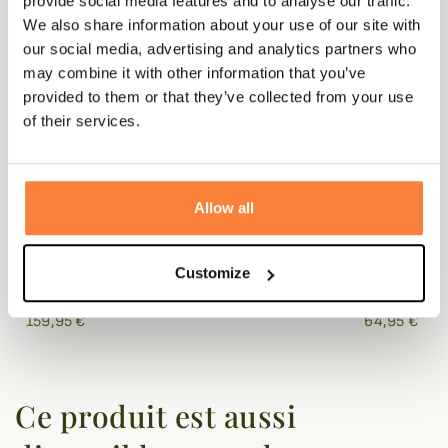
provide social media features and to analyse our traffic.
We also share information about your use of our site with
our social media, advertising and analytics partners who
may combine it with other information that you’ve
provided to them or that they’ve collected from your use
of their services.
Allow all
BARBOUR
BARBOUR
Customize
Gilet matelassé Polarquilt Homme Barbour
Bob huilé B
159,95 €
64,95 €
Ce produit est aussi