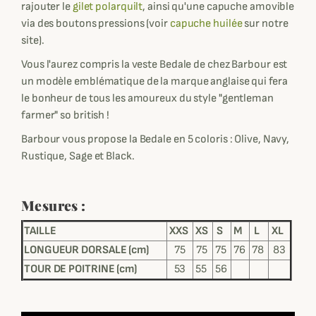
rajouter le
gilet polarquilt
, ainsi qu'une capuche amovible
via des boutons pressions (voir
capuche huilée
sur notre
site).
Vous l'aurez compris la veste Bedale de chez Barbour est
un modèle emblématique de la marque anglaise qui fera
le bonheur de tous les amoureux du style "gentleman
farmer" so british !
Barbour vous propose la Bedale en 5 coloris : Olive, Navy,
Rustique, Sage et Black.
Mesures :
TAILLE
XXS
XS
S
M
L
XL
LONGUEUR DORSALE (cm)
75
75
75
76
78
83
TOUR DE POITRINE (cm)
53
55
56