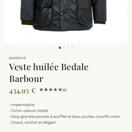
zoom_out_map
BARBOUR
Veste huilée Bedale
Barbour
434,95 €
(6)
•
Imperméable
•
Col en velours côtelé
•
Deux grandes poches à soufflet et deux poches chauffe-main
•
Chaud, confort et élégant