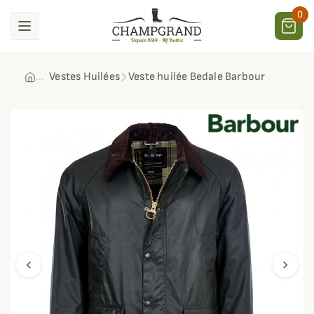
0
Vestes Huilées
Veste huilée Bedale Barbour
chevron_left
chevron_right