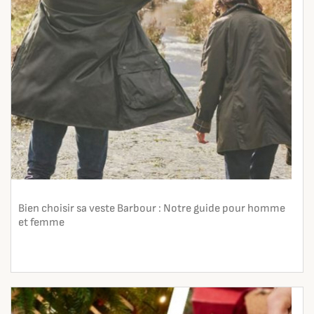
Bien choisir sa veste Barbour : Notre guide pour homme
et femme
En lire plus
search