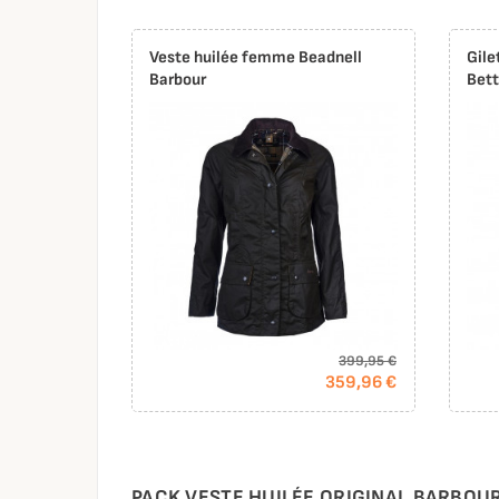
Veste huilée femme Beadnell
Gile
Barbour
Bet
399,95 €
359,96 €
PACK VESTE HUILÉE ORIGINAL BARBOU