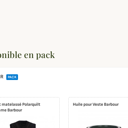
onible en pack
UR
PACK
t matelassé Polarquilt
Huile pour Veste Barbour
me Barbour