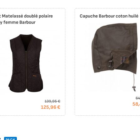
t Matelassé doublé polaire
Capuche Barbour coton huilé
ty femme Barbour
64
139,95 €
58,
125,96 €
R