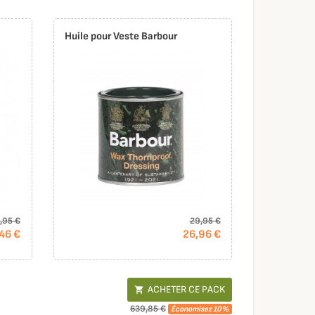
Huile pour Veste Barbour
,95 €
29,95 €
46 €
26,96 €
ACHETER CE PACK

639,85 €
Économisez 10%