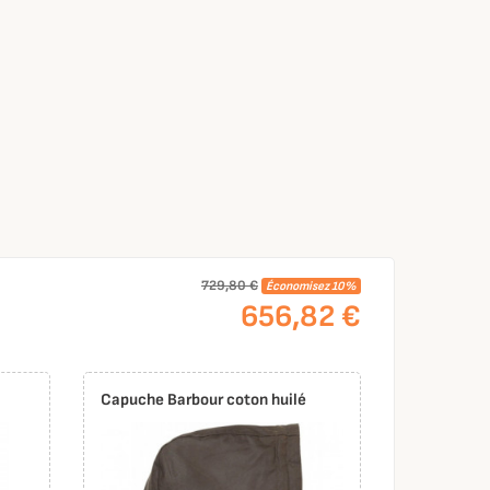
729,80 €
Économisez 10%
656,82 €
Capuche Barbour coton huilé