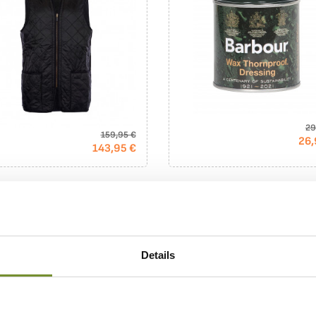
29
159,95 €
26,
143,95 €
PACK
Details
lure / gilet matelassé zippé
Capuche Barbour coton huilé
our