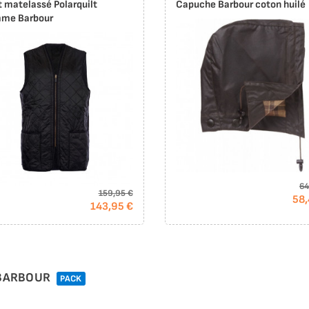
t matelassé Polarquilt
Capuche Barbour coton huilé
me Barbour
64
159,95 €
58,
143,95 €
 BARBOUR
PACK