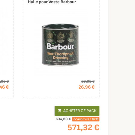
Huile pour Veste Barbour
,95 €
29,95 €
46 €
26,96 €
ACHETER CE PACK

634,80 €
Économisez 10%
571,32 €