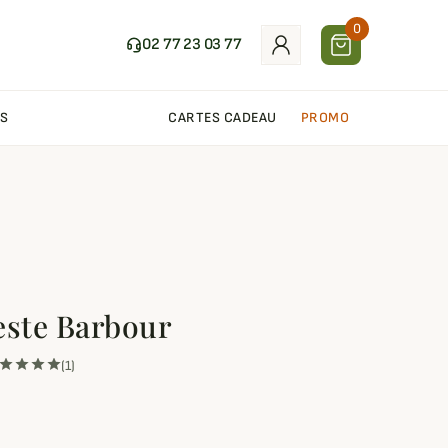
0
02 77 23 03 77
S
CARTES CADEAU
PROMO
este Barbour
(1)