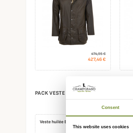
474,95 €
427,46 €
PACK VESTE HUILÉE BEDALE BARBOUR
Consent
Veste huilée Bedale Barbour
Doub
This website uses cookies
Barb