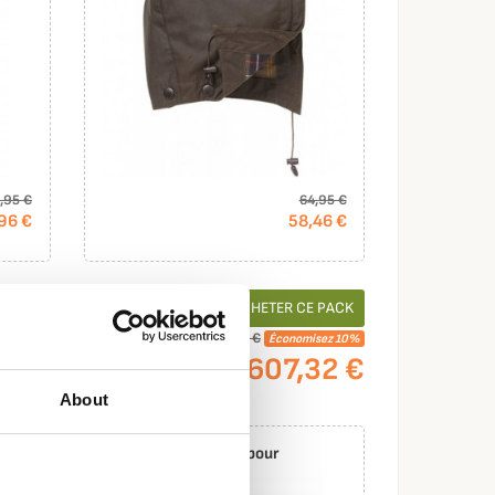
,95 €
64,95 €
96 €
58,46 €
ACHETER CE PACK

674,80 €
Économisez 10%
607,32 €
About
Huile pour Veste Barbour