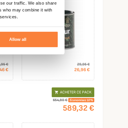
se our traffic. We also share
ers who may combine it with
 services.
Allow all
,95 €
29,95 €
46 €
26,96 €
ACHETER CE PACK

654,80 €
Économisez 10%
589,32 €