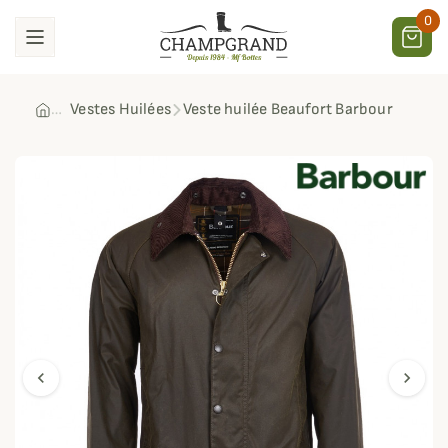
0
Vestes Huilées
Veste huilée Beaufort Barbour
chevron_left
chevron_right