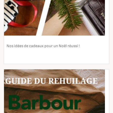
Nos idées de cadeaux pour un Noël réussi !
En lire plus
search