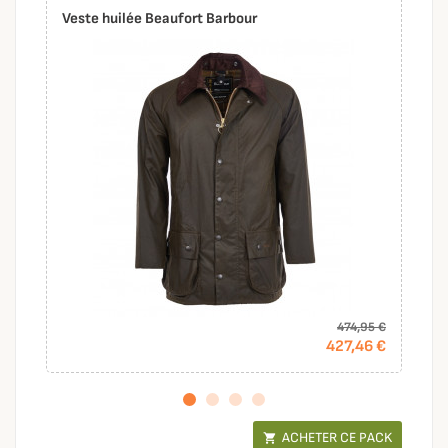
Veste huilée Beaufort Barbour
474,95 €
427,46 €
ACHETER CE PACK
