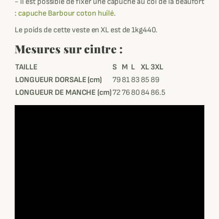
- Il est possible de fixer une capuche au col de la beaufort
:
capuche Barbour coton huilé
.
Le poids de cette veste en XL est de 1kg440.
Mesures sur cintre :
TAILLE
S
M
L
XL
3XL
LONGUEUR DORSALE (cm)
79
81
83
85
89
LONGUEUR DE MANCHE (cm)
72
76
80
84
86.5