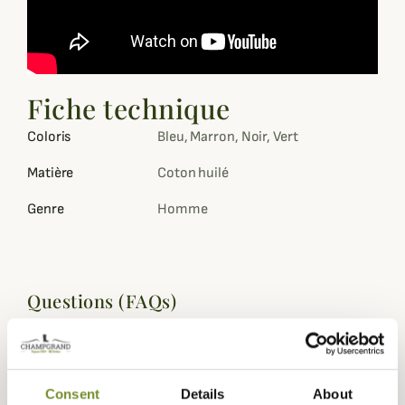
Fiche technique
Coloris
Bleu, Marron, Noir, Vert
Matière
Coton huilé
Genre
Homme
Questions (FAQs)
Questions (FAQs)
Consent
Details
About
Poser une question