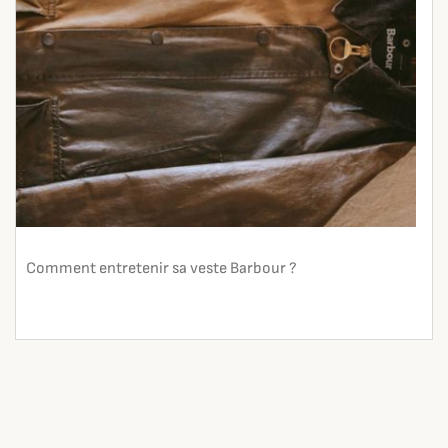
Comment entretenir sa veste Barbour ?
En lire plus
search