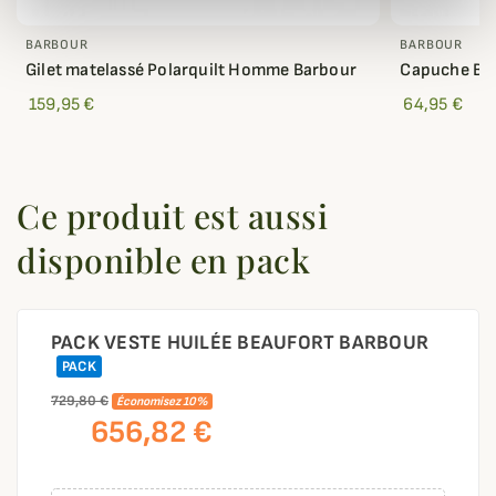
BARBOUR
BARBOUR
Gilet matelassé Polarquilt Homme Barbour
Capuche Bar
159,95 €
64,95 €
Ce produit est aussi
disponible en pack
PACK VESTE HUILÉE BEAUFORT BARBOUR
PACK
729,80 €
Économisez 10%
656,82 €