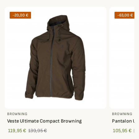
-20,00 €
-63,00 €
BROWNING
BROWNING
Veste Ultimate Compact Browning
Pantalon Ul
119,95 €
139,95 €
105,95 €
16