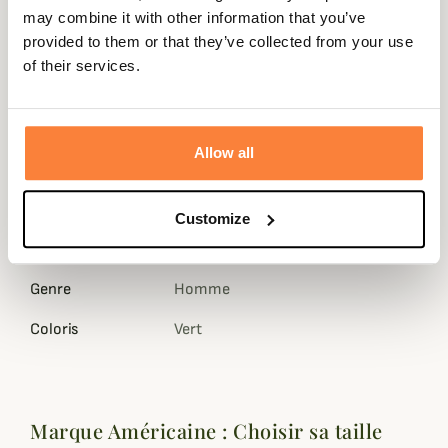
que le legging ne remonte même avec des chaussettes et
may combine it with other information that you’ve
des bottes par dessus.
provided to them or that they’ve collected from your use
Par grand froid, cet
Ensemble Browning
sera idéal et
of their services.
deviendra un indispensable de vos parties de chasse pour
affronter l'hiver !
Fiche technique
Allow all
Composition
72% Polyester, 22% Polyamide, 6%
Elasthanne.
Customize
Matière
Élasthanne, Polyamide, Polyester
Genre
Homme
Coloris
Vert
Marque Américaine : Choisir sa taille