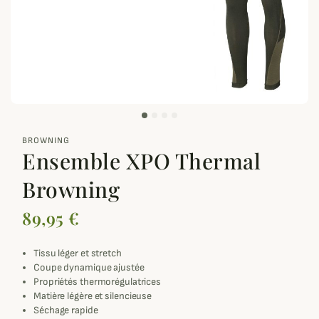
zoom_out_map
BROWNING
Ensemble XPO Thermal
Browning
89,95 €
Tissu léger et stretch
Coupe dynamique ajustée
Propriétés thermorégulatrices
Matière légère et silencieuse
Séchage rapide