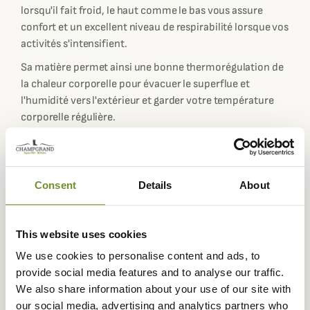
lorsqu'il fait froid, le haut comme le bas vous assure
confort et un excellent niveau de respirabilité lorsque vos
activités s'intensifient.
Sa matière permet ainsi une bonne thermorégulation de
la chaleur corporelle pour évacuer le superflue et
l'humidité vers l'extérieur et garder votre température
corporelle régulière.
Le maillot est doté d'un col rond et de manches longues
avec l'ourlet du bas et des poignets élastiqués pour une
meilleure tenue au corps même en plein action. Les
Consent
Details
About
coutures sont discrètes et plates pour éviter tous
frottements et autres sensations désagréables au
contact de la peau.
This website uses cookies
Le Pantalon est un caleçon long avec une taille extensible
We use cookies to personalise content and ads, to
pour ne pas serrer et éviter l'inconfort sous votre
provide social media features and to analyse our traffic.
pantalon de chasse ou votre fuseau. Les chevilles sont
We also share information about your use of our site with
également stretch pour faciliter la mise en place et éviter
our social media, advertising and analytics partners who