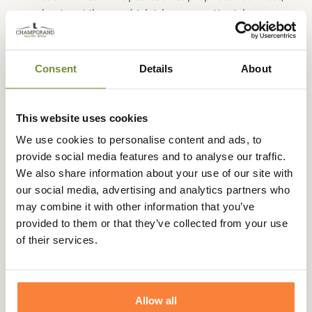
respirantes et thermorégulatrices permettant de vous
garder chaud et bien au sec quel que soit le niveau
d'intensité de vos activités de chasse.
Consent
Details
About
A l'intérieur des épaules se trouvent des renforts pour
réduire les chocs que peuvent impliqués les tirs à
répétition, pour favoriser ainsi votre confort. Des zips
This website uses cookies
latéraux sont présents en bas de la taille pour offrir une
meilleure aisance de mouvement ou bien permettre de
We use cookies to personalise content and ads, to
vous assoir sur une surface sèche et imperméable.
provide social media features and to analyse our traffic.
We also share information about your use of our site with
Aux poignets, des manchons élastiqués évitent
our social media, advertising and analytics partners who
l'infiltration d'air et d'humidité et assurent une bonne
may combine it with other information that you’ve
tenue de la veste lorsque vous êtes en mouvements ou
provided to them or that they’ve collected from your use
que vous épaulez votre arme à feu. Viennent s'ajouter des
of their services.
pattes de serrage avec un velcro solide pour un
ajustement personnalisé.
Plusieurs poches sont à disposition pour vous faciliter
Allow all
l'accès à vos indispensables : double poche radio avec