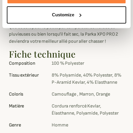
passage de câble, une poche verticale, deux poches
repose mains, deux poches à rabat avec deux poches
Customize
zippées et étuis pour cartouches sur le dessus.
Que ce soit pour le poste par températures froides et
pluvieuses ou bien lorsqu'il fait sec, la Parka XPO PRO 2
deviendra votre meilleur allié pour aller chasser !
Fiche technique
Composition
100 % Polyester
Tissu extérieur
8% Polyamide, 40% Polyester, 8%
P-Aramid Kevlar, 4% Elasthanne
Coloris
Camouflage , Marron, Orange
Matière
Cordura renforcé Kevlar,
Élasthanne, Polyamide, Polyester
Genre
Homme