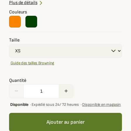
Ouvertures latérales zippées
Plus de détails
Plusieurs poches disponibles
Couleurs
Taille
Guide des tailles Browning
Quantité
remove
add
Disponible
·
Expédié sous 24/ 72 heures
·
Disponible en magasin
Ajouter au panier