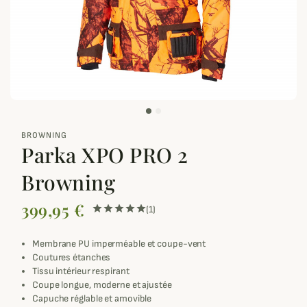
zoom_out_map
BROWNING
Parka XPO PRO 2
Browning
399,95 €
(1)
Membrane PU imperméable et coupe-vent
Coutures étanches
Tissu intérieur respirant
Coupe longue, moderne et ajustée
Capuche réglable et amovible