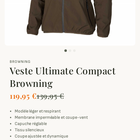
zoom_out_map
BROWNING
Veste Ultimate Compact
Browning
119,95 €
139,95 €
Modèle léger et respirant
Membrane imperméable et coupe-vent
Capuche réglable
Tissu silencieux
Coupe ajustée et dynamique