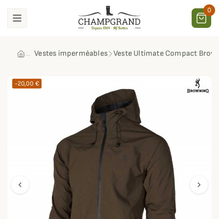
0
Vestes imperméables
Veste Ultimate Compact Brow
-20,00 €
chevron_left
chevron_right