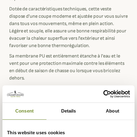
Dotée de caractéristiques techniques, cette veste
dispose d'une coupe moderne et ajustée pour vous suivre
dans tous vos mouvements, même en plein action.
Légère et souple, elle assure une bonne respirabilité pour
évacuer la chaleur superflue vers l'extérieur et ainsi
favoriser une bonne thermorégulation.
Sa membrane PU est entièrement étanche à l'eau et le
vent pour une protection maximale contre les éléments
en début de saison de chasse ou lorsque vous bricolez
dehors.
Sa capuche est réglable à l'aide d'un élastique présent de
chaque côté. Le zip principal est complété par un col
haut pour une meilleure protection du cou et du bas du
visage. L'ensemble des fermetures de cette veste légère
Consent
Details
About
sont étanches pour rester bien au sec en toutes
circonstances même sous un pluie battante : la
fermeture principale ainsi que les deux poches latérales.
This website uses cookies