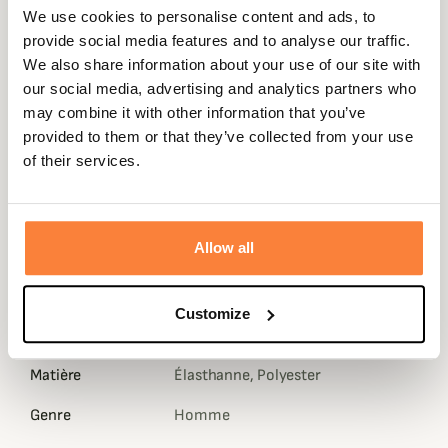
We use cookies to personalise content and ads, to
L'ourlet du bas ainsi que les poignets sont élastiqués pour
provide social media features and to analyse our traffic.
assurer un excellent maintien lorsque vous vous
We also share information about your use of our site with
déplacez dans des zones escarpées ou bien que vous
our social media, advertising and analytics partners who
épaulez.
may combine it with other information that you’ve
Sa matière légère et compact assure une rapidité de
provided to them or that they’ve collected from your use
séchage et permet un rangement facile dans un sac par
of their services.
exemple. Restez discret grâce à la Veste Ultimate
Compact quel que soit votre environnement grâce à son
coloris marron ainsi que sa matière silencieuse.
Allow all
Fiche technique
Composition
100 % Polyester
Customize
Renfort
90% Polyester, 10% Elasthanne
Matière
Élasthanne, Polyester
Genre
Homme