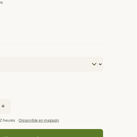
es
add
72 heures
·
Disponible en magasin