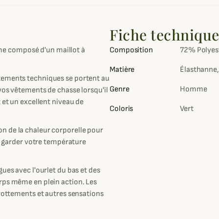
Fiche techniqu
 composé d'un maillot à
Composition
72% Polyes
Matière
Élasthanne,
tements techniques se portent au
Genre
Homme
vos vêtements de chasse lorsqu'il
 et un excellent niveau de
Coloris
Vert
n de la chaleur corporelle pour
et garder votre température
ues avec l'ourlet du bas et des
rps même en plein action. Les
frottements et autres sensations