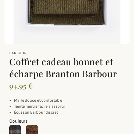
zoom_out_map
BARBOUR
Coffret cadeau bonnet et
écharpe Branton Barbour
94,95 €
Maille douce et confortable
Teinte neutre facile à assortir
Écusson Barbour discret
Couleurs