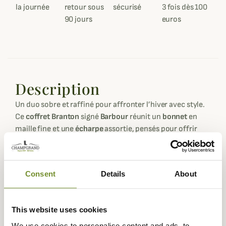
la journée
retour sous
sécurisé
3 fois dès 100
90 jours
euros
Description
Un duo sobre et raffiné pour affronter l’hiver avec style.
Ce
coffret Branton
signé
Barbour
réunit un
bonnet
en
maille fine et une
écharpe
assortie, pensés pour offrir
chaleur et douceur au quotidien.
Le bonnet est tricoté dans une maille plate souple qui
assure un bon maintien sans comprimer, tandis que
Consent
Details
About
l’écharpe se drape naturellement autour du cou pour une
sensation de confort immédiat. Les deux pièces
s’accordent facilement grâce à leur teinte neutre et
This website uses cookies
discrète, idéale pour accompagner toutes vos tenues
We use cookies to personalise content and ads, to