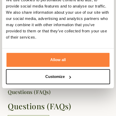
d’hiver, qu’elles soient urbaines ou plus décontractées.
provide social media features and to analyse our traffic.
Un
écusson Barbour
discret vient souligner le revers du
We also share information about your use of our site with
bonnet, gage d’authenticité et de sobriété. L’ensemble est
our social media, advertising and analytics partners who
présenté dans un coffret prêt à offrir, parfait pour faire
may combine it with other information that you’ve
plaisir ou se faire plaisir lorsque les températures
provided to them or that they’ve collected from your use
chutent.
of their services.
Fiche technique
Coloris
Gris, Vert
Allow all
Genre
Homme
Customize
Questions (FAQs)
Questions (FAQs)