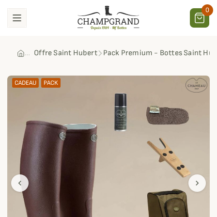
0
Offre Saint Hubert
Pack Premium - Bottes Saint H
CADEAU
PACK
chevron_left
chevron_right