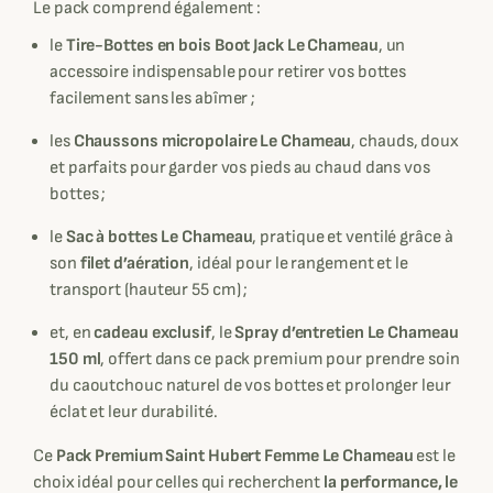
Le pack comprend également :
le
Tire-Bottes en bois Boot Jack Le Chameau
, un
accessoire indispensable pour retirer vos bottes
facilement sans les abîmer ;
les
Chaussons micropolaire Le Chameau
, chauds, doux
et parfaits pour garder vos pieds au chaud dans vos
bottes ;
le
Sac à bottes Le Chameau
, pratique et ventilé grâce à
son
filet d’aération
, idéal pour le rangement et le
transport (hauteur 55 cm) ;
et, en
cadeau exclusif
, le
Spray d’entretien Le Chameau
150 ml
, offert dans ce pack premium pour prendre soin
du caoutchouc naturel de vos bottes et prolonger leur
éclat et leur durabilité.
Ce
Pack Premium Saint Hubert Femme Le Chameau
est le
choix idéal pour celles qui recherchent
la performance, le