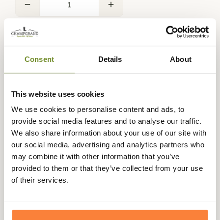
remove
add
Disponible
·
Expédié sous 10/ 15 jours ouvrés
Ajouter au panier
Consent
Details
About
This website uses cookies
We use cookies to personalise content and ads, to
Expédié dans
Échange ou
Paiement
Paiement en
provide social media features and to analyse our traffic.
la journée
retour sous
sécurisé
3 fois dès 100
We also share information about your use of our site with
90 jours
euros
our social media, advertising and analytics partners who
may combine it with other information that you’ve
provided to them or that they’ve collected from your use
of their services.
Description