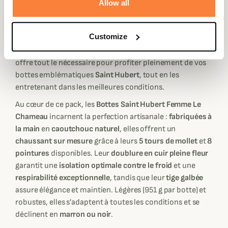
Le
Pack Premium Saint Hubert Femme Le Chameau
réunit
Allow all
l’excellence, le confort et l’élégance du savoir-faire
artisanal français dans un ensemble complet pensé pour
Customize
les passionnées de
chasse et d’activités en plein air
.
Véritable hommage à la tradition et à la qualité, ce coffret
offre tout le nécessaire pour profiter pleinement de vos
bottes emblématiques
Saint Hubert
, tout en les
entretenant dans les meilleures conditions.
Au cœur de ce pack, les
Bottes Saint Hubert Femme Le
Chameau
incarnent la perfection artisanale :
fabriquées à
la main
en
caoutchouc naturel
, elles offrent un
chaussant sur mesure
grâce à leurs
5 tours de mollet
et
8
pointures
disponibles. Leur
doublure en cuir pleine fleur
garantit une
isolation optimale contre le froid
et une
respirabilité exceptionnelle
, tandis que leur
tige galbée
assure élégance et maintien. Légères (951 g par botte) et
robustes, elles s’adaptent à toutes les conditions et se
déclinent en
marron ou noir
.