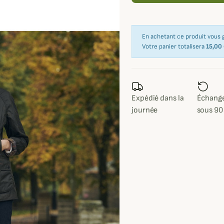
En achetant ce produit vous
Votre panier totalisera
15,00
Expédié dans la
Échange
journée
sous 90