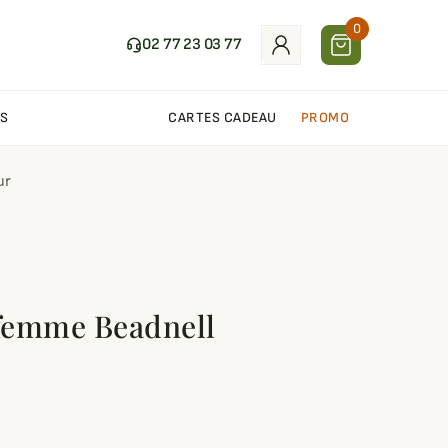
0
02 77 23 03 77
S
CARTES CADEAU
PROMO
ur
 femme Beadnell