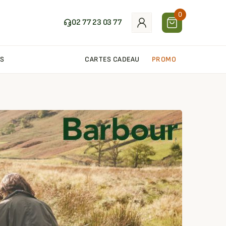
0
02 77 23 03 77
S
CARTES CADEAU
PROMO