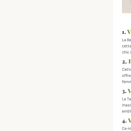
1.
V
La Be
cette
chic 
2.
P
Cette
offre
femme
3.
V
La Ta
mascu
emblé
4.
V
Ce mo