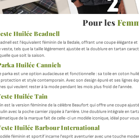
Pour les
Femm
este Huilée Beadnell
adnell est l'équivalent féminin de la Bedale, offrant une coupe élégante et
 veste, tels que la taille légèrement ajustée et la doublure en tartan carac
quelle que soit la saison.
arka Huilée Cannich
 parka est une option audacieuse et fonctionnelle : sa toile en coton huil
 protection et style contemporain. Avec son design épuré et ses lignes équi
s qui veulent rester à la mode pendant les mois plus froid de l'année.
este Huilée Tain
in est la version féminine de la célèbre Beaufort qui offre une coupe aju
lin avec la poche carnier zippée à l'arrière. Une doublure intégrale en tart
matique de la marque fait de celle-ci un modèle iconique, idéal pour vous 
este Huilée Barbour International
dèle féminin et sportif incarne l'esprit aventurier avec une touche moder