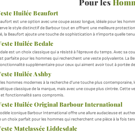
Pour les
Hom
este Huilée Beaufort
aufort est une option avec une coupe assez longue, idéale pour les hommes
rve le style distinctif de Barbour tout en offrant une meilleure protectio
é, la Beaufort ajoute une touche de sophistication à n'importe quelle tenu
Veste Huilée Bedale
dale est un choix classique qui a résisté à l'épreuve du temps. Avec sa cou
est parfaite pour les hommes qui recherchent une veste polyvalente. La B
fonctionnalité supplémentaire pour ceux qui aiment avoir tout à portée de
Veste Huilée Ashby
 les hommes modernes à la recherche d'une touche plus contemporaine, le 
hétique classique de la marque, mais avec une coupe plus cintrée. Cette ve
e et fonctionnalité sans compromis.
Veste Huilée Original Barbour International
dèle iconique Barbour International offre une allure audacieuse et authent
 un choix parfait pour les hommes qui recherchent une pièce à la fois te
Veste Matelassée Liddesdale