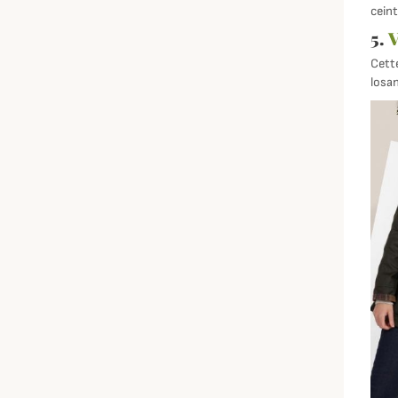
cein
5.
V
Cette
losan