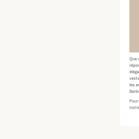
Que 
répo
élég
veste
les a
Barb
Pour 
notr