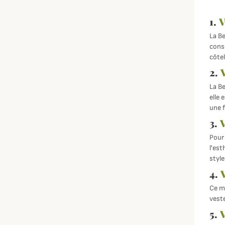
1.
V
La Be
conse
côtel
2.
La Be
elle 
une 
3.
Pour
l'est
styl
4.
Ce mo
veste
5.