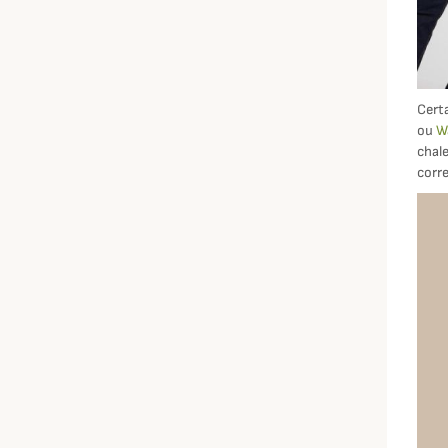
Cert
ou
W
chal
corre