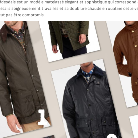
iddesdale est un modèle matelassé élégant et sophistiqué qui correspond 
étails soigneusement travaillés et sa doublure chaude en ouatine cette ves
eut pas être compromis.