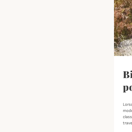
B
p
Lorsq
modèl
class
trave