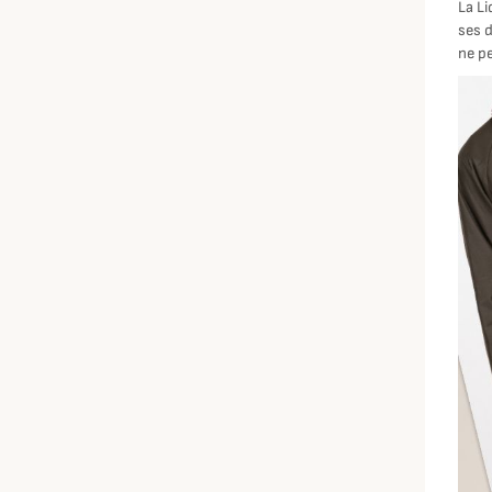
La L
ses d
ne p