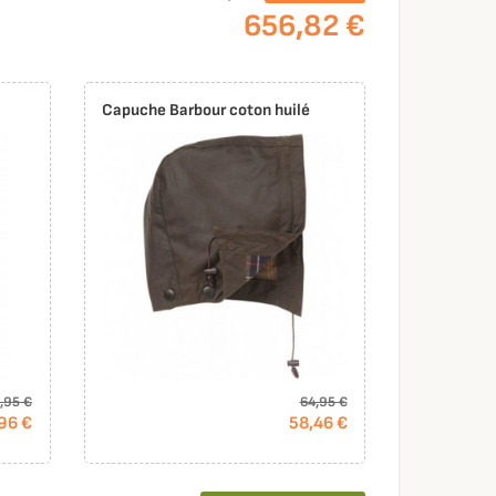
656,82 €
Capuche Barbour coton huilé
,95 €
64,95 €
96 €
58,46 €