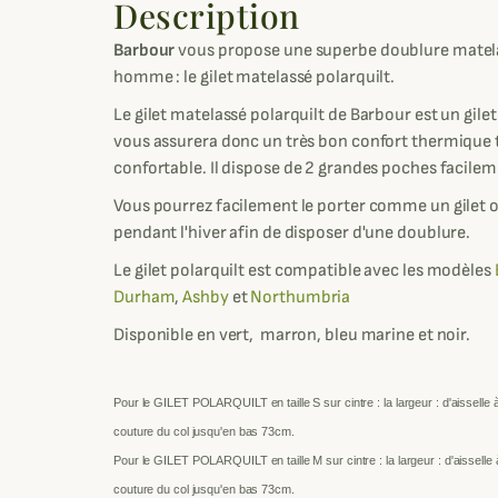
Description
Barbour
vous propose une superbe doublure matela
homme : le gilet matelassé polarquilt.
Le gilet matelassé polarquilt de Barbour est un gilet 
vous assurera donc un très bon confort thermique t
confortable. Il dispose de 2 grandes poches facilem
Vous pourrez facilement le porter comme un gilet ou
pendant l'hiver afin de disposer d'une doublure.
Le gilet polarquilt est compatible avec les modèles
Durham
,
Ashby
et
Northumbria
Disponible en vert, marron, bleu marine et noir.
Pour le GILET POLARQUILT en taille S sur cintre : l
a largeur : d'aisselle 
couture du col
jusqu'en bas 73
cm.
Pour le GILET POLARQUILT en taille M sur cintre : l
a largeur : d'aisselle 
couture du col
jusqu'en bas 7
3
cm.