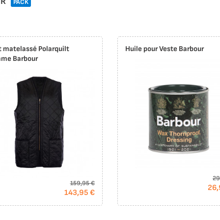
UR
PACK
t matelassé Polarquilt
Huile pour Veste Barbour
me Barbour
29
159,95 €
26,
143,95 €