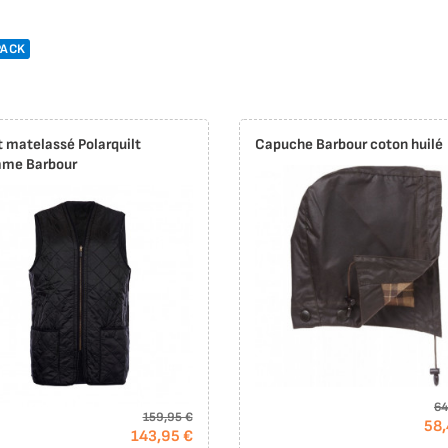
PACK
t matelassé Polarquilt
Capuche Barbour coton huilé
me Barbour
64
159,95 €
58,
143,95 €