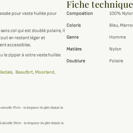
Fiche techniqu
ssée pour veste huilée pour
Composition
100% Nylo
Coloris
Bleu, Marron
sans col qui est doublé polaire, il
Genre
Homme
out en restant léger et
ent accessibles.
Matière
Nylon
 le zipper à votre veste huilée
Doublure
Polaire
Bedale
,
Beaufort
,
Moorland
,
à aisselle
47
cm - la longueur du gilet depuis
la
à aisselle
54
cm - la longueur du gilet depuis
la