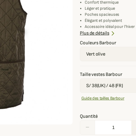
Confort thermique
Léger et pratique
Poches spacieuses
Élégant et polyvalent
Accessoire idéal pour l'hiver
Compatible avec vestes Barb
Plus de détails
Northumbria)
Couleurs Barbour
Taille vestes Barbour
Guide des tailles Barbour
Quantité
remove