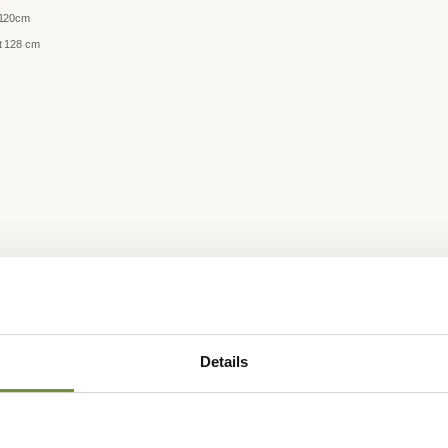
t 120cm
at 128 cm
Details