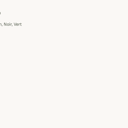
e
n
, Noir, Vert