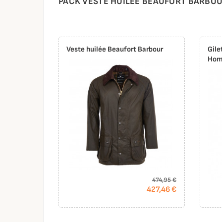
PACK VESTE HUILÉE BEAUFORT BARBO
Veste huilée Beaufort Barbour
Gile
Hom
474,95 €
427,46 €