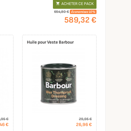
ACHETER CE PACK

654,80 €
Économisez 10%
589,32 €
Huile pour Veste Barbour
,95 €
29,95 €
46 €
26,96 €