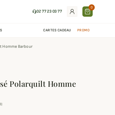
0
02 77 23 03 77
S
CARTES CADEAU
PROMO
ilt Homme Barbour
ssé Polarquilt Homme
3)