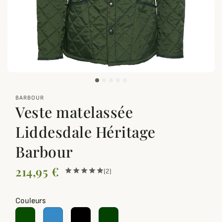
zoom_out_map
BARBOUR
Veste matelassée
Liddesdale Héritage
Barbour
214,95 €
(2)
Couleurs