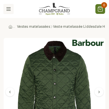
0
Vestes matelassées
Veste matelassée Liddesdale Hér
chevron_left
chevron_right