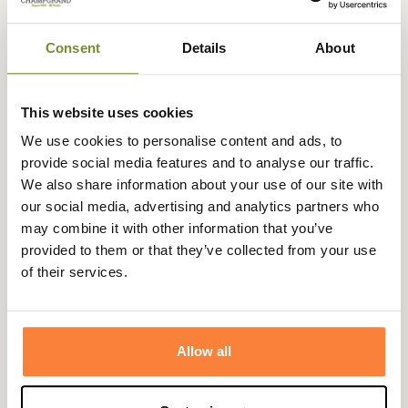
d'épaule est de 42cm et la largeur d'aisselle est de 50cm.
Pour une taille S
(à plat, non portée)
la longueur dorsale est de
76cm.
Consent
Details
About
Pour une taille M
(à plat, non portée)
la longueur dorsale est de
77cm.
Pour une taille L
(à plat, non portée)
la longueur dorsale est de
78cm.
Pour une taille XL (à plat, non portée) la longueur dorsale est de 79cm, la largeur
This website uses cookies
d'épaule est de 47cm et la largeur d'aisselle est de 60cm.
We use cookies to personalise content and ads, to
Pour une taille 2XL (à plat, non portée) la longueur dorsale
provide social media features and to analyse our traffic.
est de 80cm, la largeur d'épaule est de 49cm et la largeur
We also share information about your use of our site with
d'aisselle est de 65cm.
our social media, advertising and analytics partners who
Pour une taille 3XL (à plat, non portée) la longueur dorsale
may combine it with other information that you’ve
est de 81cm, la largeur d'épaule est de 51cm et la largeur
provided to them or that they’ve collected from your use
d'aisselle est de 70cm.
of their services.
Fiche technique
Genre
Homme
Allow all
Coloris
Noir, Vert