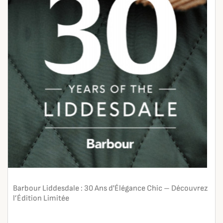
Barbour Liddesdale : 30 Ans d'Élégance Chic – Découvrez
l’Édition Limitée
En lire plus
search