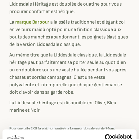
Liddesdale Héritage est doublée de ouatine pour vous
procurer confort et esthétique.
La
marque Barbour
a laissé le traditionnel et élégant col
en velours mais à opté pour une finition classique aux
bouts des manches abandonnant les poignets élastiques
de la version Liddesdale classique.
Au même titre que la Liddesdale classique, la Liddesdale
héritage peut parfaitement se porter seule au quotidien
ou en doublure sous une veste huilée pendant vos après
chasses et sorties campagnes. C'est une veste
polyvalente et intemporelle que chaque gentleman se
doit d'avoir dans sa garde robe.
La Liddesdale héritage est disponible en: Olive, Bleu
marine et Noir.
Pour une taille 2XS
(à plat, non portée) la longueur dorsale est de
74
cm.
Pour une taille XS
(à plat, non portée) la longueur dorsale est de
75
cm, la largeur