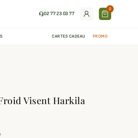
0
02 77 23 03 77
S
CARTES CADEAU
PROMO
Froid Visent Harkila
e