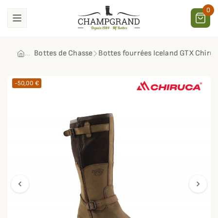
0
Bottes de Chasse
Bottes fourrées Iceland GTX Chiru
-50,00 €
chevron_left
chevron_right