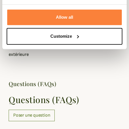
respirante
Allow all
Coloris
Marron
Doublure
Thinsulate confort
isolante
Customize
Semelle
Caoutchouc Vibram®
extérieure
Questions (FAQs)
Questions (FAQs)
Poser une question