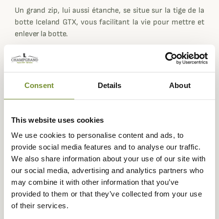
Un grand zip, lui aussi étanche, se situe sur la tige de la
botte Iceland GTX, vous facilitant la vie pour mettre et
enlever la botte.
Le poids des Chiruca Iceland GTX est de 1023 grammes
par chaussure.
Consent
Details
About
Pour une pointure 38 le tour de mollet est 43cm et la
hauteur de tige 32cm.
Pour une pointure 42 la hauteur de tige 35cm.
This website uses cookies
Pour une pointure 48 la hauteur de tige 38cm.
We use cookies to personalise content and ads, to
Fiche technique
provide social media features and to analyse our traffic.
We also share information about your use of our site with
Hauteur de Tige
36
our social media, advertising and analytics partners who
en cm
may combine it with other information that you’ve
provided to them or that they’ve collected from your use
Semelle
Caoutchouc Vibram®
of their services.
Membrane
GORE-TEX, Gore-Tex® étanche et