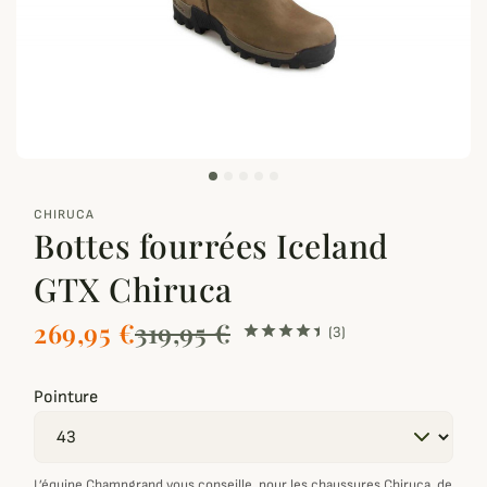
zoom_out_map
CHIRUCA
Bottes fourrées Iceland
GTX Chiruca
269,95 €
319,95 €
(3)
Pointure
L’équipe Champgrand vous conseille,
pour les chaussures Chiruca
, de