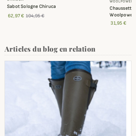
WOOLPOWER
Sabot Sologne Chiruca
Chaussettes
Woolpower
62,97 €
104,95 €
31,95 €
Articles du blog en relation