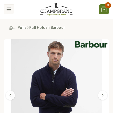
0
Pulls
Pull Holden Barbour
chevron_left
chevron_right