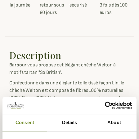
la journée
retour sous
sécurisé
3 fois dès 100
90 jours
euros
Description
Barbour
vous propose cet élégant chèche Welton à
motifs tartan "So British".
Confectionné dans une élégante toile tissé façon Lin, le
chèche Welton est composé de fibres 100% naturelles
(80% Coton/20% Lin) pour vous procurer douceur et
confort.
Léger et respirant, ce chèche Barbour vous permettra
Consent
Details
About
d'arborer votre tartan favori tout au long de l'année,
particulièrement pendant les beaux jours.