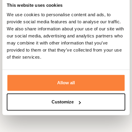
Idéal pour vous protéger le cou du vent et de la
This website uses cookies
fraicheur à l'intersaison, cet élégant chèche Welton est
We use cookies to personalise content and ads, to
également un accessoire tendance pour compléter votre
provide social media features and to analyse our traffic.
look avec un style anglais toujours chic.
We also share information about your use of our site with
Ce chèche Welton est proposé dans différents tartan
our social media, advertising and analytics partners who
emblématiques de la marque Barbour.
may combine it with other information that you’ve
provided to them or that they’ve collected from your use
Dimensions: 190cm x 66cm
of their services.
Fiche technique
Dimensions
190cm x 66cm
Allow all
Composition
80% Coton, 20% Lin
Matière
Coton, Lin
Customize
Coloris
Tartan