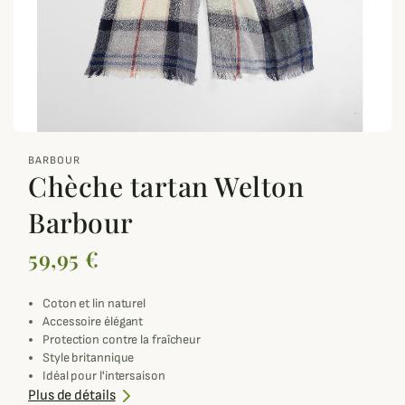
zoom_out_map
BARBOUR
Chèche tartan Welton
Barbour
59,95 €
Coton et lin naturel
Accessoire élégant
Protection contre la fraîcheur
Style britannique
Idéal pour l'intersaison
Fabriqué en coton et lin
Plus de détails