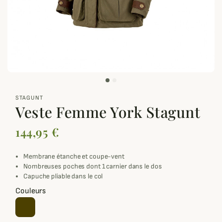
zoom_out_map
STAGUNT
Veste Femme York Stagunt
144,95 €
Membrane étanche et coupe-vent
Nombreuses poches dont 1 carnier dans le dos
Capuche pliable dans le col
Couleurs