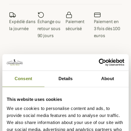
Expédié dans
Échange ou
Paiement
Paiement en
la journée
retour sous
sécurisé
3 fois dès 100
90 jours
euros
Description
Consent
Details
About
Stagunt
propose aux chasseresses la veste York assez
fine et très souple pour les sorties chasse ou outdoor.
This website uses cookies
la veste York Femme est composé à 100% de polyester,
We use cookies to personalise content and ads, to
entièrement doublée avec une membrane Stagunt
provide social media features and to analyse our traffic.
coupe-vent, elle est à la fois étanche et respirante pour
We also share information about your use of our site with
faire face à toutes les situations de chasse.
our social media, advertising and analytics partners who