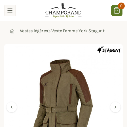
0
Vestes légères
Veste Femme York Stagunt
chevron_left
chevron_right