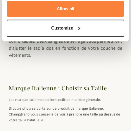
Le dos de ce sac R4507 est en filet ce qui offre une
Allow all
respirabilité optimal et un confort
d'utilisation importantelors de longues chasses en
montagne.
Customize
Les sangles d'épaules sont très respirantes et bien
confortables. Deux sangles de serrage vous permettront
d'ajuster le sac à dos en fonction de votre couche de
vêtements.
Marque Italienne : Choisir sa Taille
Les marque italiennes taillent
petit
de manière générale.
Si votre choix se porte sur ce produit de marque italienne,
Champgrand vous conseille de voir à prendre une taille
au dessus
de
votre taille habituelle.