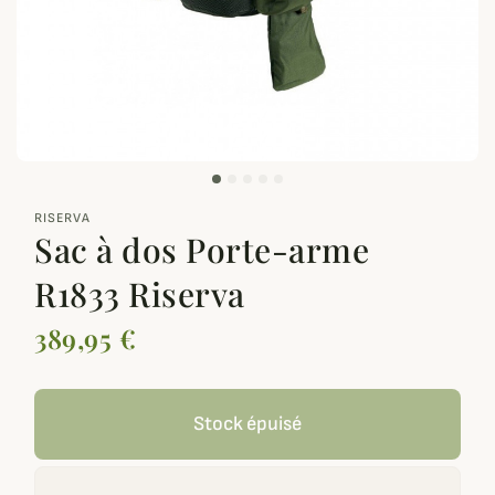
zoom_out_map
RISERVA
Sac à dos Porte-arme
R1833 Riserva
389,95 €
Stock épuisé
Recevoir une alerte