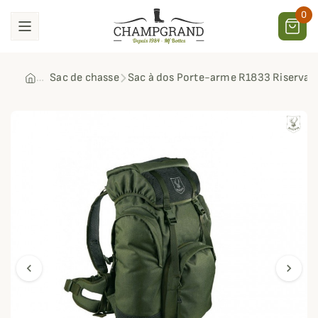
0
Sac de chasse
Sac à dos Porte-arme R1833 Riserva
chevron_left
chevron_right