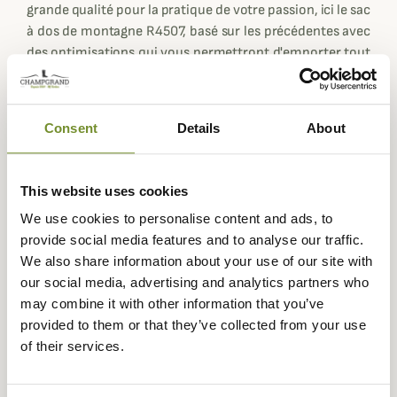
grande qualité pour la pratique de votre passion, ici le sac
à dos de montagne R4507, basé sur les précédentes avec
des optimisations qui vous permettront d'emporter tout
le nécessaire avec vous pour une journée de chasse ou de
promenade en altitude.
Sa contenance de base est de 45 litres, sa conception
Consent
Details
About
en Cordura Kevlar lui confère solidité et durabilité.
L'intérieur de ce sac est renforcé par l'utilisation de résine
allié au cordura pour une protection optimale.
This website uses cookies
Ce sac R4507 dispose d'une grande poche principale
We use cookies to personalise content and ads, to
poche à Zip ainsi que 2 poches plus petites mais
provide social media features and to analyse our traffic.
rembourrées sur les côtés pour une longue-vue par
We also share information about your use of our site with
exemple ou un sac de couchage.
our social media, advertising and analytics partners who
may combine it with other information that you’ve
Il dispose d'un emplacement sur le devant entre les
provided to them or that they’ve collected from your use
poches pour y insérer votre carabine sans être gêné dans
of their services.
votre progression tout en gardant le sac sous une légère
housse prévue à cet effet.