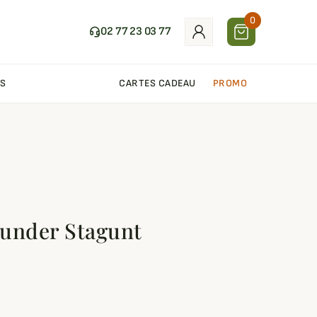
0
02 77 23 03 77
S
CARTES CADEAU
PROMO
hunder Stagunt