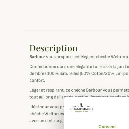
Description
Barbour
vous propose cet élégant chèche Welton à m
Confectionné dans une élégante toile tissé façon L
de fibres 100% naturelles (80% Coton/20% Lin) po
confort.
Léger et respirant, ce chèche Barbour vous permettr
tout au long de l'année, particulièrement pendant l
Idéal pour vous protéger le cou du vent et de la frai
chèche Welton est également un accessoire tendan
avec un style anglais toujours chic.
Consent