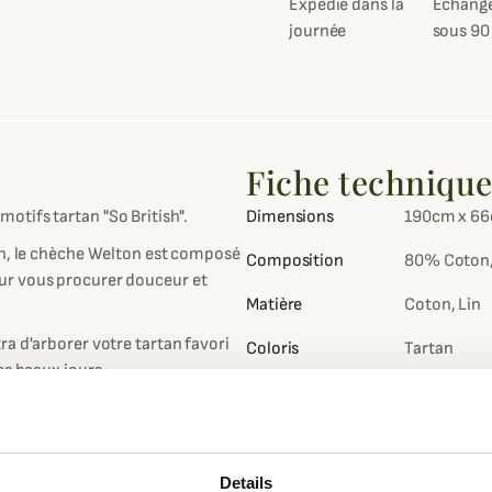
Expédié dans la
Échange
journée
sous 90
Fiche techniqu
otifs tartan "So British".
Dimensions
190cm x 6
in, le chèche Welton est composé
Composition
80% Coton,
ur vous procurer douceur et
Matière
Coton, Lin
a d'arborer votre tartan favori
Coloris
Tartan
es beaux jours.
cheur à l'intersaison, cet élégant
ce pour compléter votre look
Details