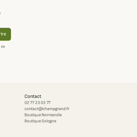
e
rire
 de
Contact
02 77 23 03 77
contact@champgrand.fr
Boutique Normandie
Boutique Sologne