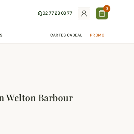
0
02 77 23 03 77
S
CARTES CADEAU
PROMO
n Welton Barbour