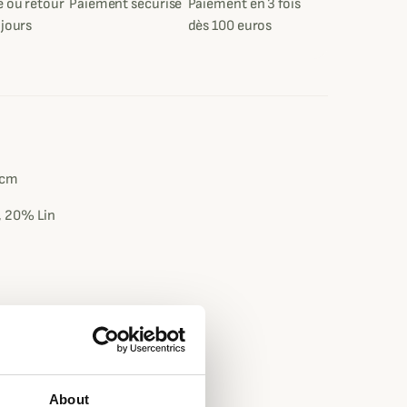
 ou retour
Paiement sécurisé
Paiement en 3 fois
 jours
dès 100 euros
e
6cm
 20% Lin
About