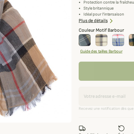
Protection contre la fraîche
Style britannique
Idéal pour l'intersaison
Fabriqué en coton et lin
Plus de détails
Couleur Motif Barbour
Guide des tailles Barbour
Recevoir une alerte
Recevez une notification dès que 