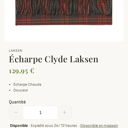
zoom_out_map
LAKSEN
Écharpe Clyde Laksen
129,95 €
Écharpe Chaude
Douceur
Quantité
remove
add
Disponible
·
Expédié sous 24/ 72 heures
·
Disponible en magasin