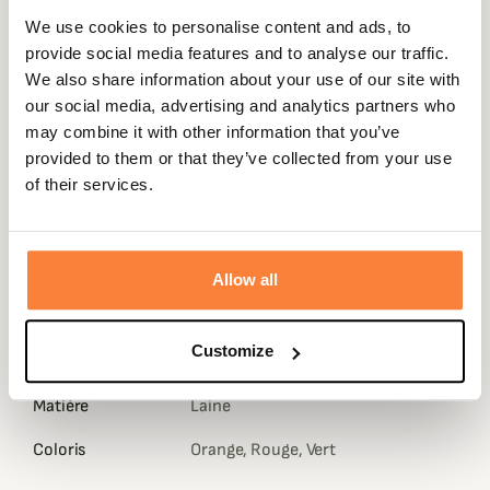
We use cookies to personalise content and ads, to
Laksen vous propose cette superbe écharpe Clyde en
provide social media features and to analyse our traffic.
laine d'agneau et angora pour une douceur et une chaleur
We also share information about your use of our site with
incroyable qui vous tiendra chaud tout au long de l'hiver.
our social media, advertising and analytics partners who
Son coloris à fond marron foncé et carreaux orange et
may combine it with other information that you’ve
rouge vous donnera un style certain. Sa composition à
provided to them or that they’ve collected from your use
75% laine d'agneau et 25% angora vous procurera
of their services.
énormément de chaleur.
Lavable en machine en utilisant le programme "Laine"
Fiche technique
Allow all
Composition
100% Laine Écossaise
Customize
Genre
Homme
Matière
Laine
Coloris
Orange, Rouge, Vert