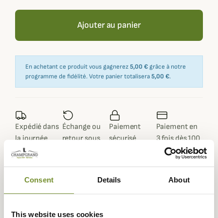
Ajouter au panier
En achetant ce produit vous gagnerez
5,00 €
grâce à notre
programme de fidélité. Votre panier totalisera
5,00 €
.
Expédié dans
Échange ou
Paiement
Paiement en
la journée
retour sous
sécurisé
3 fois dès 100
90 jours
euros
Consent
Details
About
Description
This website uses cookies