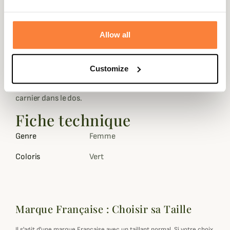
d'un extérieur 45% coton, 35% polyester, 20% nylon et
d'une doublure 100% polyester.
Allow all
Cette veste est dotée de coutures soudées pour garantir
sa résistance face à l'épreuve du temps. Vous retrouverez
aussi sur cette veste de chasse pour femme une capuche
Customize
fine et repliable dans le col, deux poches repose-mains,
deux grandes poches à soufflet ainsi qu'un généreux
carnier dans le dos.
Fiche technique
Genre
Femme
Coloris
Vert
Marque Française : Choisir sa Taille
Il s'agit d'une marque Française avec un taillant normal. Si votre choix