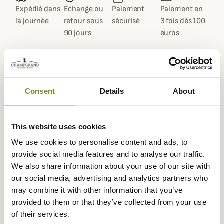
Expédié dans
Échange ou
Paiement
Paiement en
la journée
retour sous
sécurisé
3 fois dès 100
90 jours
euros
Consent
Details
About
Description
Stagunt
vous propose sa veste ceinturée pour femme
This website uses cookies
Peisey. Une veste de chasse pour femme à la fois élégante
et fonctionnelle qui conviendra pour tout type de chasse.
We use cookies to personalise content and ads, to
provide social media features and to analyse our traffic.
La veste Peisey est dotée d'une membrane imperméable
We also share information about your use of our site with
et coupe-vent pour vous garder à l'abri des intempéries
our social media, advertising and analytics partners who
en toute circonstance. La taille ceinturée pour un
may combine it with other information that you’ve
ajustement optimale et les renforts suédés confèrent à
provided to them or that they’ve collected from your use
cette veste de chasse pour femme un style unique et chic
of their services.
qui ne vous laissera pas indifférente. Elle se compose