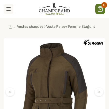
0
Vestes chaudes
Veste Peisey Femme Stagunt
chevron_left
chevron_right