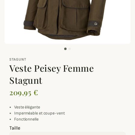
zoom_out_map
STAGUNT
Veste Peisey Femme
Stagunt
209,95 €
Veste élégante
Imperméable et coupe-vent
Fonctionnelle
Taille