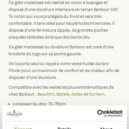
Ce gilet matelassé est réalisé en nylon à losanges et
dispose d'une doublure intérieure en tartan Barbour 100
% coton qui vous protégera du froid et sera très
confortable. Il sera idéal pour les périodes hivernales. Il
dispose d'une fermeture zippée, de grandes poches
plaquées latérales ainsi que des bords liés.
Ce gilet matelassé ou doublure Barbour est orné d'une
broderie du logo sur sa poche gauche.
On le porte seul ou zippé à votre veste huilée durant
l'hiver pour un maximum de confort et de chaleur afin de
disposer d'une doublure.
Compatible avec les vestes les plus emblématiques de
chez Barbour :
Beaufort
,
Bedale
,
Ashby
et
Durham
.
Longueur du dos : 71-76cm
Fiche technique
Doublure
100% Coton