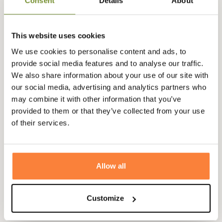
Consent
Details
About
Intérieure
Coloris
Bleu, Marron, Noir, Vert
This website uses cookies
Genre
Homme
We use cookies to personalise content and ads, to
provide social media features and to analyse our traffic.
Matière
Nylon
We also share information about your use of our site with
our social media, advertising and analytics partners who
Doublure
Tartan
may combine it with other information that you’ve
provided to them or that they’ve collected from your use
of their services.
Questions (FAQs)
Questions (FAQs)
Allow all
Poser une question
Customize