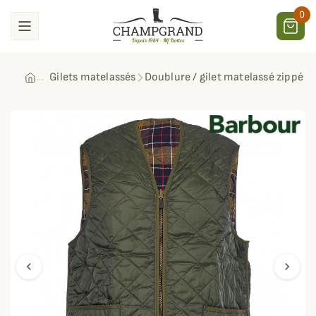
0
Gilets matelassés
Doublure / gilet matelassé zippé B
chevron_left
chevron_right