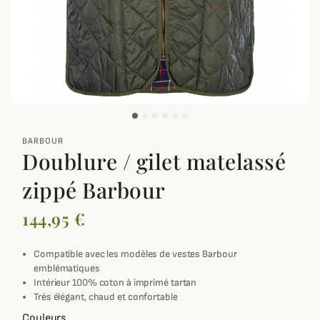
zoom_out_map
BARBOUR
Doublure / gilet matelassé
zippé Barbour
144,95 €
Compatible avec les modèles de vestes Barbour
emblématiques
Intérieur 100% coton à imprimé tartan
Très élégant, chaud et confortable
Couleurs