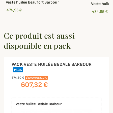
Veste huilée Beaufort Barbour
Veste huilé
474,95 €
434,95 €
Ce produit est aussi
disponible en pack
PACK VESTE HUILÉE BEDALE BARBOUR
PACK
674,80 €
Économisez 10%
607,32 €
Veste huilée Bedale Barbour