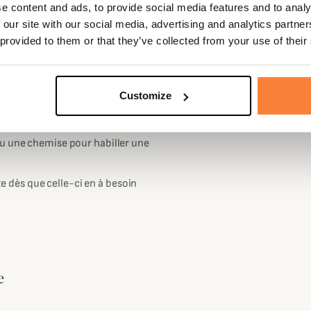
n huilée d'une épaisseur de 14 oz
e content and ads, to provide social media features and to analy
Doublure
PRIMALOFT
e et surtout étanche.
 our site with our social media, advertising and analytics partn
isolante
 provided to them or that they’ve collected from your use of their
'isolant pour vous protéger du
ant en tricot côtelé ( 75% de laine
 il protégera votre cou du vent.
Customize
 flanelle chaude pour maintenir
poitrine.
ou une chemise pour habiller une
ste dès que celle-ci en à besoin
e