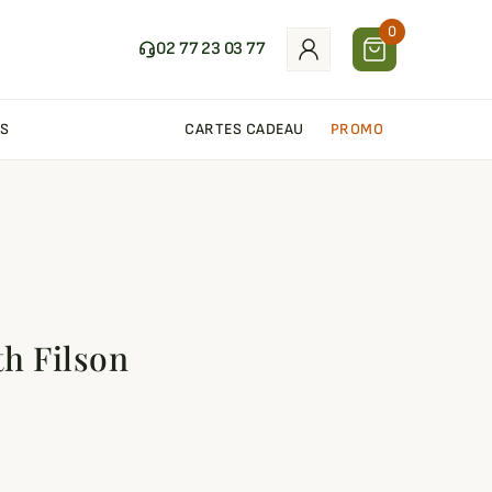
0
02 77 23 03 77
S
CARTES CADEAU
PROMO
th Filson