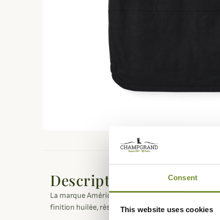
Description
Consent
La marque Américaine
Filson
vous propose ce subli
finition huilée, résistant et imperméable pour un l
This website uses cookies