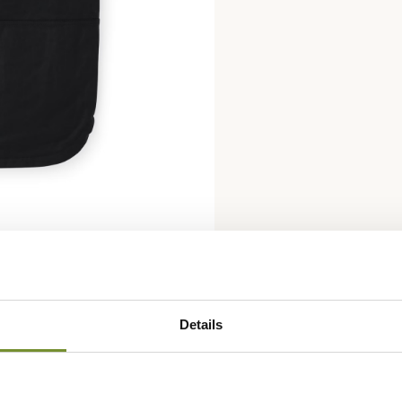
Fiche techniqu
Details
me gilet Tin Cloth avec une
Genre
Homme
ook des plus élégants et tendance.
Coloris
Jaune