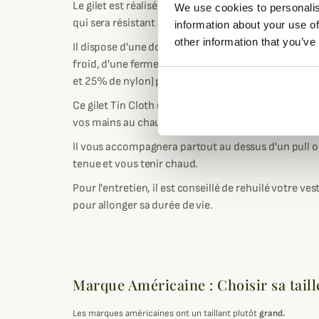
Le gilet est réalisé en 100% coton étain avec finitio
We use cookies to personalis
qui sera résistant à l'abrasion et au temps qui pass
information about your use of
other information that you’ve
Il dispose d'une doublure Primaloft Gold qui sert d
froid, d'une fermeture éclair avant et d'un col mont
et 25% de nylon) pour un confort complémentaire et
Ce gilet Tin Cloth comporte des poches doublés de
vos mains au chaud et deux poches au niveau de la 
Il vous accompagnera partout au dessus d'un pull 
tenue et vous tenir chaud.
Pour l'entretien, il est conseillé de rehuilé votre ve
pour allonger sa durée de vie.
Marque Américaine : Choisir sa taill
Les marques américaines ont un taillant plutôt
grand.