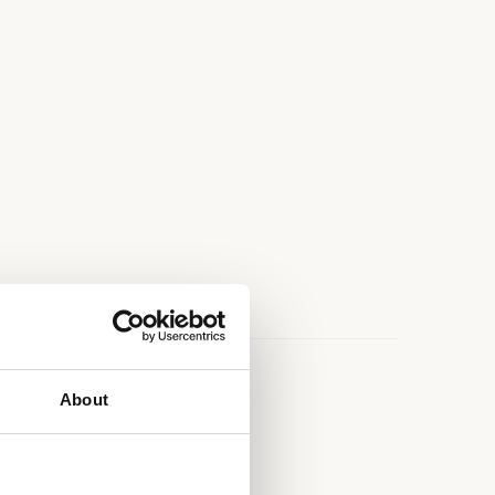
e
About