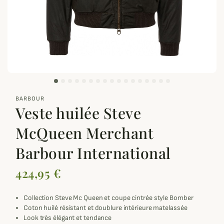
zoom_out_map
BARBOUR
Veste huilée Steve
McQueen Merchant
Barbour International
424,95 €
Collection Steve Mc Queen et coupe cintrée style Bomber
Coton huilé résistant et doublure intérieure matelassée
Look très élégant et tendance