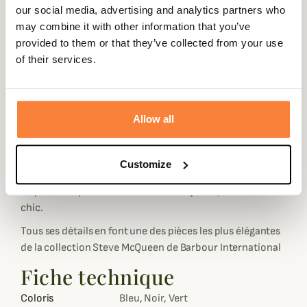
dynamique et élégante.
our social media, advertising and analytics partners who
may combine it with other information that you’ve
La veste Merchant dispose de deux poches repose-mains
provided to them or that they’ve collected from your use
avec rabats à pression avec comme petite subtilité la
of their services.
pression droite à imprimé drapeau Américain.
On retrouve un détail supplémentaire dans le dos en
surplus de coton huilé qui fait tout le charme de cette
veste Merchant.
Allow all
La veste Merchant de Barbour International s'associera
parfaitement avec
un pull Barbour
ou
une chemise
Customize
Barbour
et un jean pour un look tendance et élégant
inspiré du style du célèbre Steve Mc Queen, baroudeur
chic.
Tous ses détails en font une des pièces les plus élégantes
de la collection Steve McQueen de Barbour International
Fiche technique
Coloris
Bleu, Noir, Vert