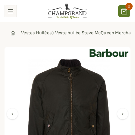
0
Vestes Huilées
Veste huilée Steve McQueen Merchant
chevron_left
chevron_right