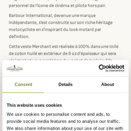
personnel de l'icone de cinéma et pilote hors pair.
Barbour International, devenue une marque
indépendante, s'est construite sur son riche héritage
motocycliste en s'inspirant du look motard par
définition.
Cette veste Merchant est réalisée à 100% dans une toile
de coton huilé en extérieur de 6 oz d'épaisseur qui sera
résistant et vous protégera du vent et de la pluie. Elle
dispose en plus d'une doublure matelassée en 100%
polyamide pour une chaleur supplémentaire.
Consent
Details
About
Elle comporte une fermeture éclair bidirectionnelle avec
tirette à l'effigie de Barbour, un col montant en velours
côtelé avec une fermeture à double pression pour vous
This website uses cookies
protéger du froid. Les poignets et le bas de la veste sont
en tricot côtelé pour empêcher le vent de s'infiltrer dans
We use cookies to personalise content and ads, to
la veste et c'est ce qui lui donne ce style Bombers qui est
provide social media features and to analyse our traffic.
très tendance en ce moment et vous donne une allure
We also share information about your use of our site with