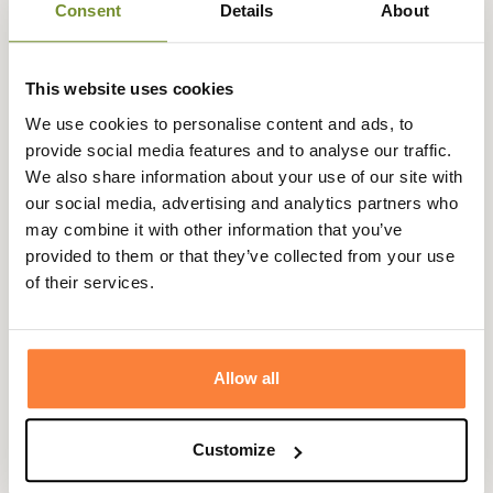
Consent
Details
About
s’adaptent parfaitement à toutes les morphologies,
tandis que sa
doublure en polaire intégrale
garantit une
chaleur supplémentaire
sans compromettre la
This website uses cookies
respirabilité. Ce bonnet à un
caractère authentique et
We use cookies to personalise content and ads, to
polyvalent
, facile à assortir à une veste Barbour ou à une
provide social media features and to analyse our traffic.
tenue casual.
We also share information about your use of our site with
Le
logo Barbour en cuir véritable
apposé sur le revers
our social media, advertising and analytics partners who
signe cette pièce d’un détail raffiné, symbole du savoir-
may combine it with other information that you’ve
faire et du style emblématique de la marque. Pratique,
provided to them or that they’ve collected from your use
sobre et élégant, le
bonnet Carlton
s’impose comme un
of their services.
indispensable du vestiaire hivernal
, aussi agréable à
porter qu’à offrir.
Fiche technique
Allow all
Coloris
Bleu, Gris, Jaune, Marron, Noir,
Rouge, Vert
Customize
Genre
Femme, Homme, Mixte