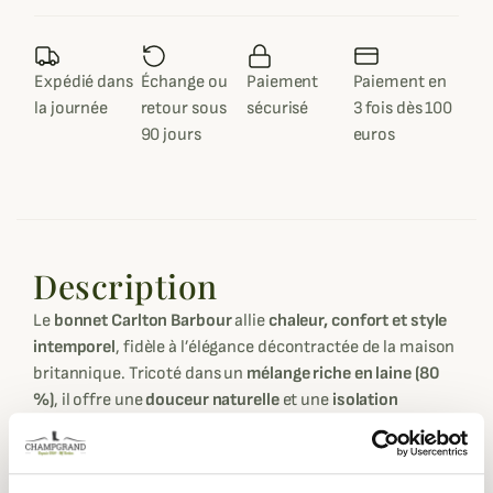
Expédié dans
Échange ou
Paiement
Paiement en
la journée
retour sous
sécurisé
3 fois dès 100
90 jours
euros
Description
Le
bonnet Carlton Barbour
allie
chaleur, confort et style
intemporel
, fidèle à l’élégance décontractée de la maison
britannique. Tricoté dans un
mélange riche en laine (80
%)
, il offre une
douceur naturelle
et une
isolation
efficace
contre le froid, idéale pour affronter les journées
d’hiver avec confort et distinction.
Son
design côtelé classique
et son
revers ajustable