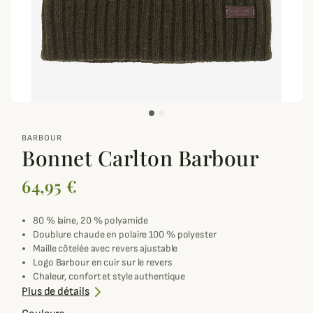
zoom_out_map
BARBOUR
Bonnet Carlton Barbour
64,95 €
80 % laine, 20 % polyamide
Doublure chaude en polaire 100 % polyester
Maille côtelée avec revers ajustable
Logo Barbour en cuir sur le revers
Chaleur, confort et style authentique
Lavage à la main uniquement
Plus de détails