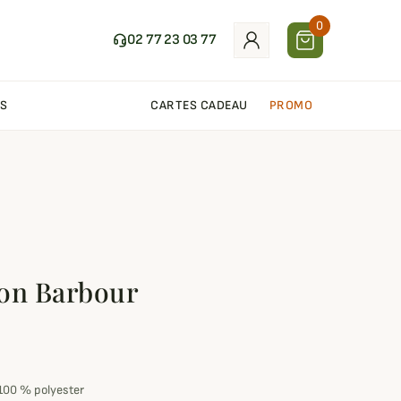
0
02 77 23 03 77
S
CARTES CADEAU
PROMO
ton Barbour
100 % polyester