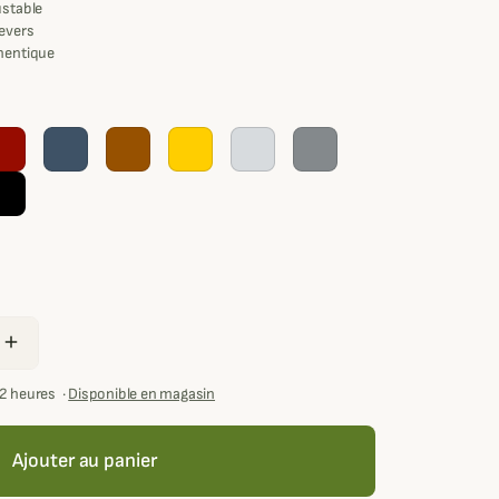
ustable
revers
thentique
t
add
72 heures
·
Disponible en magasin
Ajouter au panier