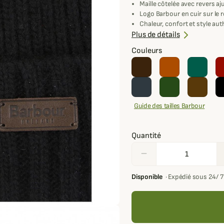
Maille côtelée avec revers aj
Logo Barbour en cuir sur le 
Chaleur, confort et style au
Lavage à la main uniquemen
Plus de détails
Couleurs
Guide des tailles Barbour
Quantité
remove
Disponible
·
Expédié sous 24/ 