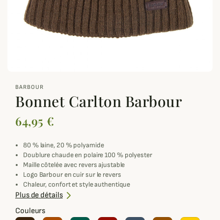
zoom_out_map
BARBOUR
Bonnet Carlton Barbour
64,95 €
80 % laine, 20 % polyamide
Doublure chaude en polaire 100 % polyester
Maille côtelée avec revers ajustable
Logo Barbour en cuir sur le revers
Chaleur, confort et style authentique
Lavage à la main uniquement
Plus de détails
Couleurs