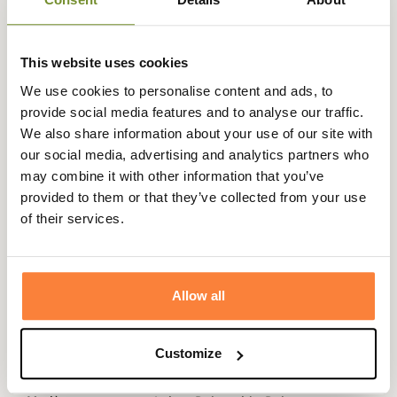
s’adaptent parfaitement à toutes les morphologies,
tandis que sa
doublure en polaire intégrale
garantit une
chaleur supplémentaire
sans compromettre la
This website uses cookies
respirabilité. Ce bonnet à un
caractère authentique et
polyvalent
, facile à assortir à une veste Barbour ou à une
We use cookies to personalise content and ads, to
tenue casual.
provide social media features and to analyse our traffic.
We also share information about your use of our site with
Le
logo Barbour en cuir véritable
apposé sur le revers
our social media, advertising and analytics partners who
signe cette pièce d’un détail raffiné, symbole du savoir-
may combine it with other information that you’ve
faire et du style emblématique de la marque. Pratique,
provided to them or that they’ve collected from your use
sobre et élégant, le
bonnet Carlton
s’impose comme un
of their services.
indispensable du vestiaire hivernal
, aussi agréable à
porter qu’à offrir.
Fiche technique
Allow all
Coloris
Bleu, Gris, Jaune, Marron, Noir,
Rouge, Vert
Customize
Genre
Femme, Homme, Mixte