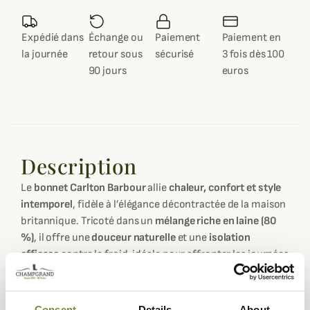
Expédié dans
Échange ou
Paiement
Paiement en
la journée
retour sous
sécurisé
3 fois dès 100
90 jours
euros
Description
Le
bonnet Carlton Barbour
allie
chaleur, confort et style
intemporel
, fidèle à l’élégance décontractée de la maison
britannique. Tricoté dans un
mélange riche en laine (80
%)
, il offre une
douceur naturelle
et une
isolation
efficace
contre le froid, idéale pour affronter les journées
d’hiver avec confort et distinction.
Son
design côtelé classique
et son
revers ajustable
Consent
Details
About