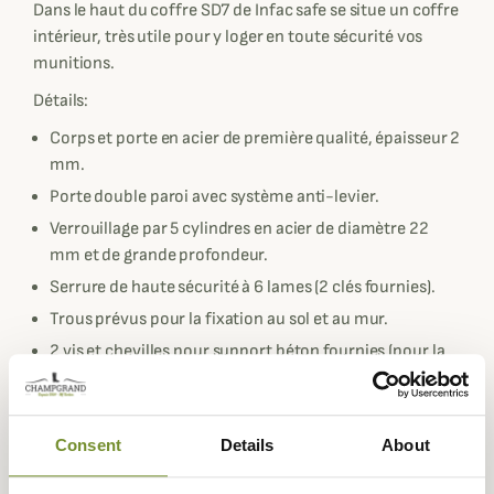
Dans le haut du coffre SD7 de Infac safe se situe un coffre
intérieur, très utile pour y loger en toute sécurité vos
munitions.
Détails:
Corps et porte en acier de première qualité, épaisseur 2
mm.
Porte double paroi avec système anti-levier.
Verrouillage par 5 cylindres en acier de diamètre 22
mm et de grande profondeur.
Serrure de haute sécurité à 6 lames (2 clés fournies).
Trous prévus pour la fixation au sol et au mur.
2 vis et chevilles pour support béton fournies (pour la
fixation au sol).
Peinture époxy de grande résistance, chauffée à 220° -
Couleur noir.
Consent
Details
About
Râtelier en bois