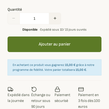
Quantité
remove
add
Disponible
·
Expédié sous 10/ 15 jours ouvrés
Ajouter au panier
En achetant ce produit vous gagnerez
15,00 €
grâce à notre
programme de fidélité. Votre panier totalisera
15,00 €
.
Expédié dans
Échange ou
Paiement
Paiement en
la journée
retour sous
sécurisé
3 fois dès 100
90 jours
euros