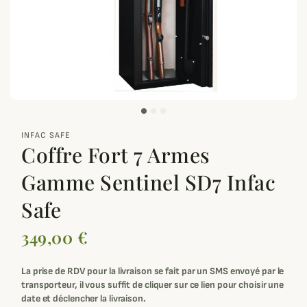
zoom_out_map
INFAC SAFE
Coffre Fort 7 Armes
Gamme Sentinel SD7 Infac
Safe
349,00 €
La prise de RDV pour la livraison se fait par un SMS envoyé par le
transporteur, i
l vous suffit de cliquer sur ce lien pour choisir une
date et déclencher la livraison.