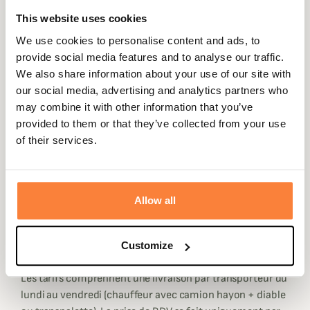
Habillage intérieur beige
This website uses cookies
Compartiment intérieur sécurisé
We use cookies to personalise content and ads, to
DIMENSIONS : (hauteur x largeur x profondeur en cm)
provide social media features and to analyse our traffic.
Extérieures : 148 x 35 x 33
We also share information about your use of our site with
Utiles espace armes : 131 x 33,5 x 25,5
our social media, advertising and analytics partners who
Utiles coffre intérieur : 16 x 34,5 x 21,5
may combine it with other information that you’ve
Poids : 53 kg
provided to them or that they’ve collected from your use
of their services.
Les coffres INFAC sont garantis 2 ans, la serrure
électronique (disponible en option sur certains coffres)
est garantie 1 an.
Allow all
En cas de perte des clés sur un coffre homologué aux
normes anti effraction, Champgrand vous invite à la
réception du coffre à noter et garder précieusement le
Customize
numéro noté sur la clé qui vous sera demandée.
Les tarifs comprennent une livraison par transporteur du
lundi au vendredi (chauffeur avec camion hayon + diable