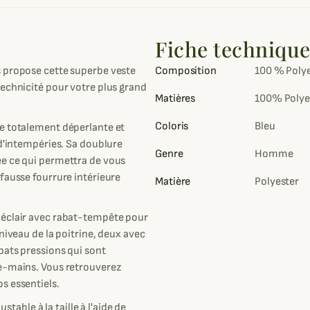
Fiche techniqu
 propose cette superbe veste
Composition
100 % Polye
technicité pour votre plus grand
Matières
100% Polye
Coloris
Bleu
le totalement déperlante et
 d'intempéries. Sa doublure
Genre
Homme
ée ce qui permettra de vous
fausse fourrure intérieure
Matière
Polyester
 éclair avec rabat-tempête pour
niveau de la poitrine, deux avec
bats pressions qui sont
se-mains. Vous retrouverez
s essentiels.
ustable à la taille à l'aide de