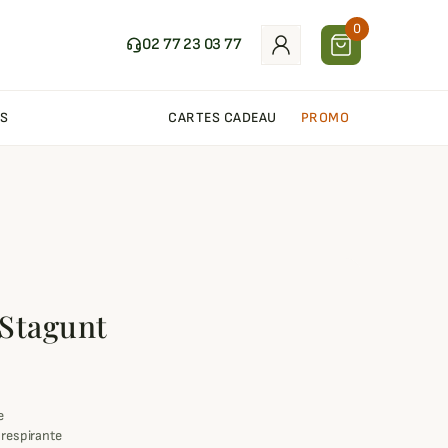
0
02 77 23 03 77
S
CARTES CADEAU
PROMO
Stagunt
e
 respirante