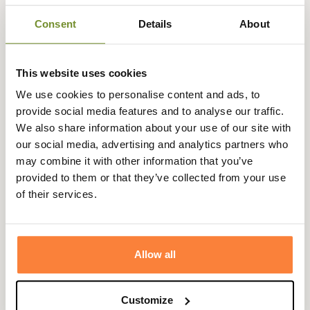
mode de vie et d'élégance avec
une fabrication
Consent
Details
About
française
au cœur de leur usine à Saint Jean de Moirans
en Isère.
Pour allonger la durée de vie de votre paire de Michael,
This website uses cookies
son entretien n'est pas à négliger : Champgrand met à
We use cookies to personalise content and ads, to
votre disposition différents produits d'entretien comme
provide social media features and to analyse our traffic.
de
la cire
, brosse ou imperméabilisant.
We also share information about your use of our site with
Fiche technique
our social media, advertising and analytics partners who
may combine it with other information that you’ve
Hauteur de Tige
6
provided to them or that they’ve collected from your use
en cm
of their services.
Coloris
Beige, Marron, Noir
Cuir
Cuir lisse ou cuir nubuck
Allow all
Pays de
France
fabrication
Customize