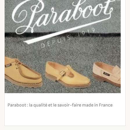
Paraboot : la qualité et le savoir-faire made in France
En lire plus
search