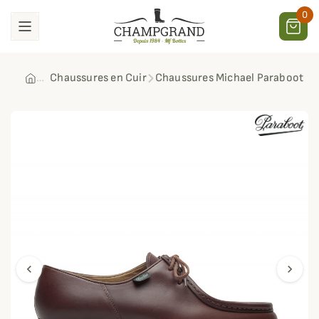
0
Chaussures en Cuir
Chaussures Michael Paraboot
chevron_left
chevron_right