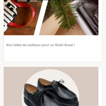
Nos idées de cadeaux pour un Noël réussi !
En lire plus
search