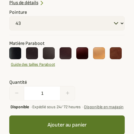
résistant à l'usure
Plus de détails
Pointure
Matière Paraboot
Guide des tailles Paraboot
Quantité
remove
add
Disponible
·
Expédié sous 24/ 72 heures
·
Disponible en magasin
Ajouter au panier