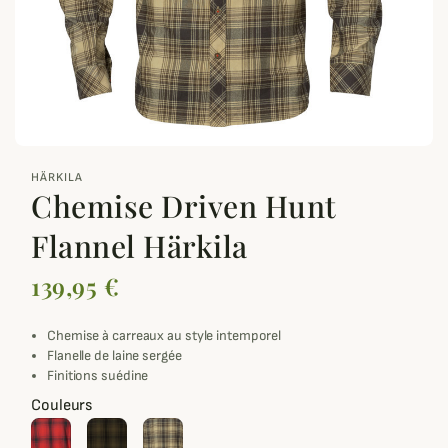
zoom_out_map
HÄRKILA
Chemise Driven Hunt
Flannel Härkila
139,95 €
Chemise à carreaux au style intemporel
Flanelle de laine sergée
Finitions suédine
Couleurs