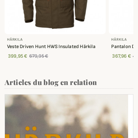
HÄRKILA
HÄRKILA
Veste Driven Hunt HWS Insulated Härkila
Pantalon Dr
399,95 €
679,95 €
367,96 €
45
Articles du blog en relation