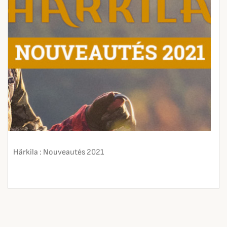
Härkila : Nouveautés 2021
En lire plus
search