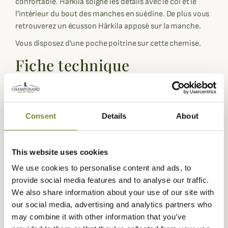
confortable. Härkila soigne les détails avec le col et le
l'intérieur du bout des manches en suédine. De plus vous
retrouverez un écusson Härkila apposé sur la manche.
Vous disposez d'une poche poitrine sur cette chemise.
Fiche technique
Composition
90% Polyester, 10% Laine
Coloris
Beige, Gris, Noir, Rouge, Vert
Consent
Details
About
Genre
Homme
Matière
Laine , Polyester
This website uses cookies
Technologie
Tech Wool
We use cookies to personalise content and ads, to
provide social media features and to analyse our traffic.
We also share information about your use of our site with
our social media, advertising and analytics partners who
Questions (FAQs)
may combine it with other information that you’ve