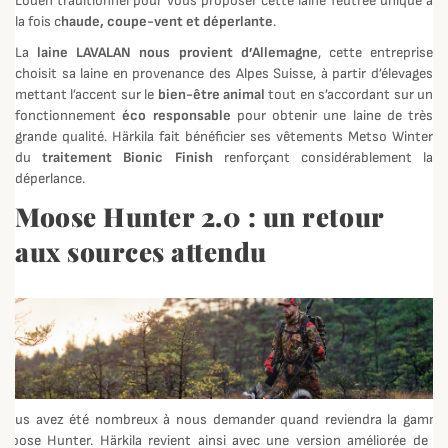
Loden traditionnel pour vous proposer cette laine feutrée unique à
la fois c
haude, coupe-vent et déperlante
.
La
laine LAVALAN nous provient d’Allemagne
, cette entreprise
choisit sa laine en provenance des Alpes Suisse, à partir d’élevages
mettant l’accent sur le
bien-être animal
tout en s’accordant sur un
fonctionnement
éco responsable
pour obtenir une laine de très
grande qualité. Härkila fait bénéficier ses vêtements Metso Winter
du
traitement Bionic Finish
renforçant considérablement la
déperlance.
Moose Hunter 2.0 : un retour
aux sources attendu
Vous avez été nombreux à nous demander quand reviendra la gamme
Moose Hunter. Härkila revient ainsi avec une version améliorée de sa