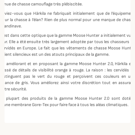
tenue de chasse camouflage très plébiscitée.
Saviez-vous que Härkila ne fabriquait initialement que de l’équipement
pour la chasse à l’élan? Rien de plus normal pour une marque de chasse
scandinave.
C’est dans cette optique que la gamme Moose Hunter a initialement vu le
jour. Elle a été ensuite très largement adoptée par tous les chasseurs de
cervidés en Europe. Le fait que les vêtements de chasse Moose Hunter
soient silencieux est un des atouts principaux de la gamme.
En améliorant et en proposant la gamme Moose Hunter 2.0, Härkila est
passé de détails de visibilité orange à rouge. La raison : les cervidés ne
distinguent pas le vert du rouge et perçoivent ces couleurs en une
nuance de gris. Vous améliorez ainsi votre discrétion tout en assurant
votre sécurité.
La plupart des produits de la gamme Moose Hunter 2.0 sont dotées
d'une membrane Gore-Tex pour faire face à tous les aléas climatiques.