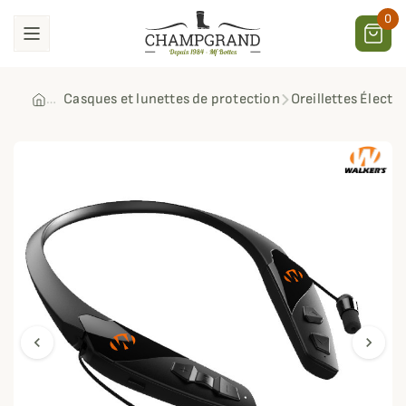
0
Casques et lunettes de protection
Oreillettes Élect
chevron_left
chevron_right