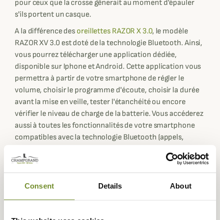
pour ceux que la crosse gênerait au moment d'épauler
s'ils portent un casque.
A la différence des
oreillettes RAZOR X 3.0
, le modèle
RAZOR XV 3.0 est doté de la technologie Bluetooth. Ainsi,
vous pourrez télécharger une application dédiée,
disponible sur Iphone et Android. Cette application vous
permettra à partir de votre smartphone de régler le
volume, choisir le programme d'écoute, choisir la durée
avant la mise en veille, tester l'étanchéité ou encore
vérifier le niveau de charge de la batterie. Vous accéderez
aussi à toutes les fonctionnalités de votre smartphone
compatibles avec la technologie Bluetooth (appels,
musique... ). La technologie Bluetooth permet également
de les connecter a votre Talkie-walkie ou tout autre
appareil doté de la technologie bluetooth;
Consent
Details
About
Vous disposez de 4 modes d'écoutes et d'une
amplification réglable jusqu'à X9 pour entendre plus
facilement les bruits faibles.