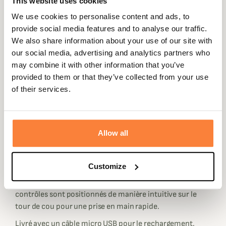
This website uses cookies
Ces oreillettes sont filaires, vous serez assuré de les avoir
We use cookies to personalise content and ads, to
toujours à portée de main et de ne pas les perdre.
provide social media features and to analyse our traffic.
Comme sur le reste de la gamme électronique de
We also share information about your use of our site with
Walker's, vous disposez d'une protection auditive
our social media, advertising and analytics partners who
efficace lors des détonations. La compression du son se
may combine it with other information that you’ve
fait automatiquement et immédiatement lors d'une
provided to them or that they’ve collected from your use
détonation. Vous profitez en même temps d'un son de
of their services.
votre environnement limpide et de qualité grâce à deux
petits micro HD omnidirectionnels.
Pour toujours plus de confort, 3 paires d'embouts sont
Allow all
fournis avec vos oreillettes Bluetooth. Vous serez certain
de disposer de la taille d'embout la plus adaptée à votre
conduit auditif.
Customize
Ergonomiques et simples d'utilisation, les boutons de
contrôles sont positionnés de manière intuitive sur le
tour de cou pour une prise en main rapide.
Livré avec un câble micro USB pour le rechargement.