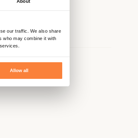
About
se our traffic. We also share
ers who may combine it with
 services.
e
Allow all