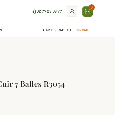
0
02 77 23 03 77
S
CARTES CADEAU
PROMO
uir 7 Balles R3054