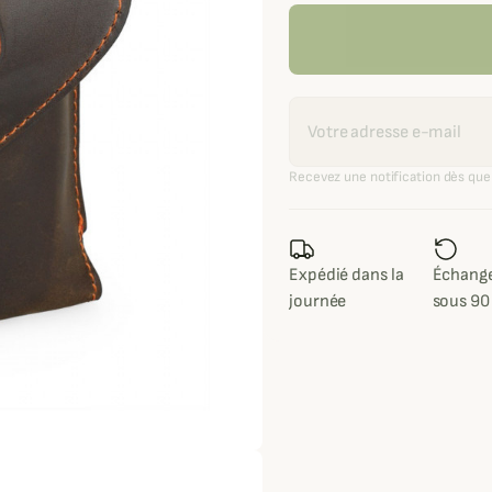
Recevoir une alerte
Recevez une notification dès que 
Expédié dans la
Échange
journée
sous 90