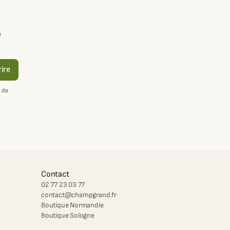
e
rire
 de
Contact
02 77 23 03 77
contact@champgrand.fr
Boutique Normandie
Boutique Sologne