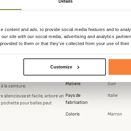
Details
e content and ads, to provide social media features and to analy
 our site with our social media, advertising and analytics partn
 provided to them or that they’ve collected from your use of their
Fiche techniqu
Customize
rva, Vous pourrez conserver à
Capacité
7 Balles
 gros gibier. La pochette R3054
Matière
Cuir
à la ceinture.
Pays de
Italie
e silencieuse et facile, arbore un
fabrication
a pochette pour balles peut
Coloris
Marron