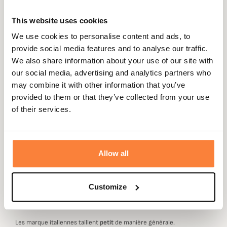
Riserva vous présente cette pochette pouvant
This website uses cookies
loger jusqu'à 10 balles multicalibres. Sa conception en
We use cookies to personalise content and ads, to
nylon la rend résistante à l'usure et simple d'entretien.
provide social media features and to analyse our traffic.
Cette pochette orange fluo R1766 est dotée d'un passant
We also share information about your use of our site with
pour l'attacher aisément à votre ceinture. L'ouverture
our social media, advertising and analytics partners who
avec lanière en cuir est silencieuse pour une plus
may combine it with other information that you’ve
meilleure discrétion.
provided to them or that they’ve collected from your use
Fiche technique
of their services.
Matière
Cuir, Nylon
Coloris
Orange
Allow all
Customize
Marque Italienne : Choisir sa Taille
Les marque italiennes taillent
petit
de manière générale.