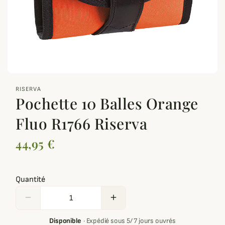
zoom_out_map
RISERVA
Pochette 10 Balles Orange
Fluo R1766 Riserva
44,95 €
Quantité
remove
add
Disponible
·
Expédié sous 5/ 7 jours ouvrés