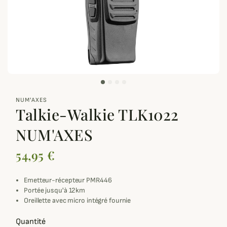
zoom_out_map
NUM'AXES
Talkie-Walkie TLK1022
NUM'AXES
54,95 €
Emetteur-récepteur PMR446
Portée jusqu'à 12km
Oreillette avec micro intégré fournie
Quantité