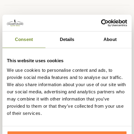
Description
Num'Axes, le spécialiste français de l'équipement
Consent
Details
About
électronique de loisir en plein-air vous présente ce
talkie-talkie simple et polyvalent. Il s'agit d'un émetteur-
récepteur PMR446 comprenant 16 canaux
This website uses cookies
(8+8préprogrammés).
We use cookies to personalise content and ads, to
Le talkie-walkieTLK1022 vous donne une grande liberté
provide social media features and to analyse our traffic.
d'utilisation grâce à sa portée qui peut atteindre 12km
We also share information about your use of our site with
dans les milieux très ouverts comme en montagne. Dans
our social media, advertising and analytics partners who
les milieux boisés comme en forêt, la portée sera de 4 à
may combine it with other information that you’ve
6km.
provided to them or that they’ve collected from your use
Il comprend les fonctions suivantes : balayage et
of their services.
suppression automatique des bruits.
Ce talkie-walkie Num'Axes est très appréciables par son