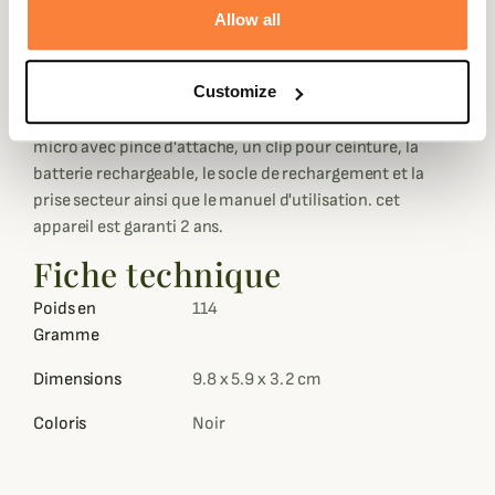
poids léger 114g (sans la batterie) et de dimensions tout à
Allow all
fait raisonnable pour en faciliter le port. Il fonctionne sur
batterie rechargeable. Il dispose en outre d'une prose
Jack pour les accessoires et auxiliaires.
Customize
Le talkie-walkie TLK1022 est fourni avec : une oreillette
micro avec pince d'attache, un clip pour ceinture, la
batterie rechargeable, le socle de rechargement et la
prise secteur ainsi que le manuel d'utilisation. cet
appareil est garanti 2 ans.
Fiche technique
Poids en
114
Gramme
Dimensions
9.8 x 5.9 x 3.2 cm
Coloris
Noir