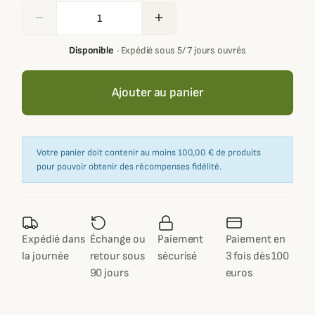
remove
add
Disponible
·
Expédié sous 5/ 7 jours ouvrés
Ajouter au panier
Votre panier doit contenir au moins 100,00 € de produits
pour pouvoir obtenir des récompenses fidélité.
Expédié dans
Échange ou
Paiement
Paiement en
la journée
retour sous
sécurisé
3 fois dès 100
90 jours
euros