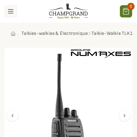
0
Talkies-walkies & Électronique
Talkie-Walkie TLK1
chevron_left
chevron_right