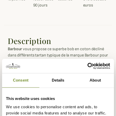
90 jours
euros
Description
Barbour
vous propose ce superbe bob en coton décliné
dans différents tartan typique de la marque Barbour pour
un style très british.
Ce bob est réalisé entièrement en coton de qualité avec
le logo Barbour brodé avec un bouclier sur son avant et
Consent
Details
About
possède des anneaux d'aération pour laisser votre crâne
respirer.
Il est disponible en différents tours de tête pour un
This website uses cookies
ajustement parfait et en tartan classique (souvent utilisé
We use cookies to personalise content and ads, to
avec le coloris vert olive), en tartan dress et en tartan
provide social media features and to analyse our traffic.