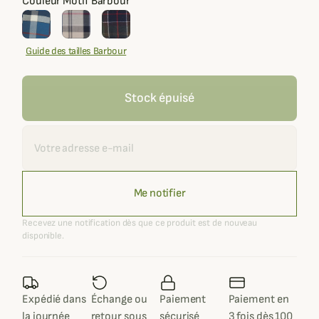
Couleur Motif Barbour
Guide des tailles Barbour
Stock épuisé
Recevoir une alerte
Me notifier
Recevez une notification dès que ce produit est de nouveau
disponible.
Expédié dans
Échange ou
Paiement
Paiement en
la journée
retour sous
sécurisé
3 fois dès 100