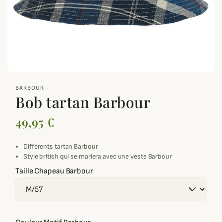
zoom_out_map
BARBOUR
Bob tartan Barbour
49,95 €
Différents tartan Barbour
Style british qui se mariera avec
une veste Barbour
Taille Chapeau Barbour