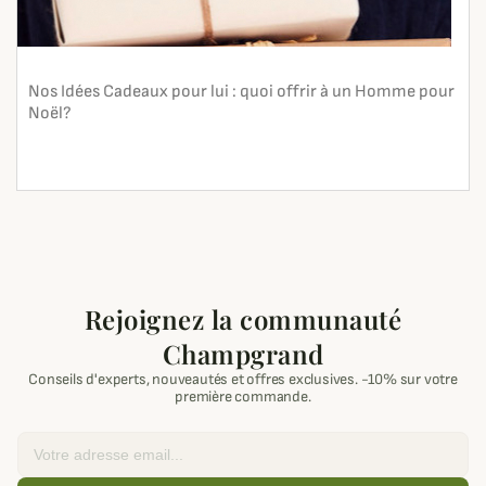
Nos Idées Cadeaux pour lui : quoi offrir à un Homme pour
Noël?
En lire plus
search
Rejoignez la communauté
Champgrand
Conseils d'experts, nouveautés et offres exclusives. -10% sur votre
première commande.
Email