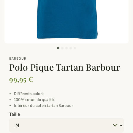
zoom_out_map
BARBOUR
Polo Pique Tartan Barbour
99,95 €
Différents coloris
100% coton de qualité
Intérieur du col en tartan Barbour
Taille