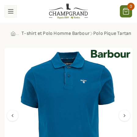
0
T-shirt et Polo Homme Barbour
Polo Pique Tartan B
chevron_left
chevron_right