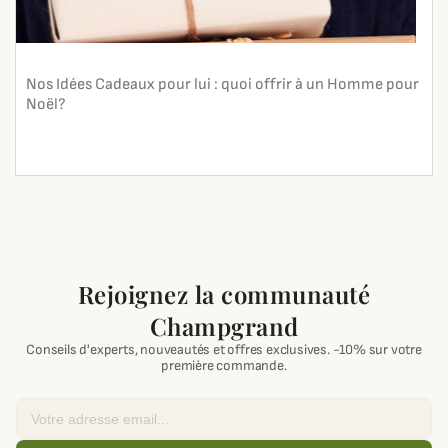
Nos Idées Cadeaux pour lui : quoi offrir à un Homme pour
Noël?
En lire plus
search
Rejoignez la communauté
Champgrand
Conseils d'experts, nouveautés et offres exclusives. -10% sur votre
première commande.
Email