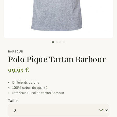
zoom_out_map
BARBOUR
Polo Pique Tartan Barbour
99,95 €
Différents coloris
100% coton de qualité
Intérieur du col en tartan Barbour
Taille