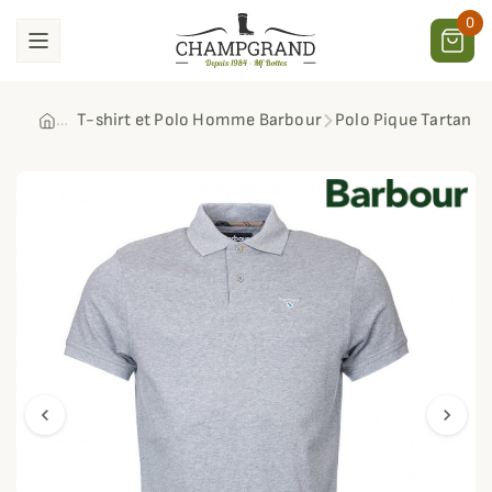
0
T-shirt et Polo Homme Barbour
Polo Pique Tartan B
chevron_left
chevron_right