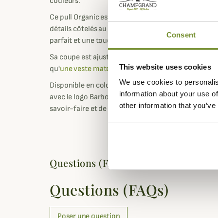
couleurs.
Ce pull Organic est confectionné entièrement en co
détails côtelés au niveau du col, des poignets et de
Consent
parfait et une touche d'élégance supplémentaire.
Sa coupe est ajustée et s'associera parfaitement a
This website uses cookies
qu'
une veste matelassée
pour un look élégant et so
We use cookies to personalis
Disponible en coloris rouge, bleu marine, vert ou gris
information about your use of
avec le logo Barbour Shields brodé au niveau de la 
other information that you’ve
savoir-faire et de la qualité Barbour.
Questions (FAQs)
Questions (FAQs)
Poser une question