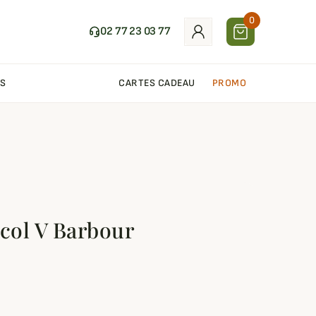
0
02 77 23 03 77
S
CARTES CADEAU
PROMO
 col V Barbour