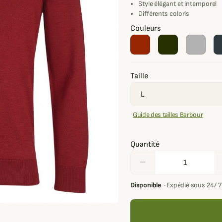
Style élégant et intemporel
Différents coloris
Couleurs
Taille
Guide des tailles Barbour
Quantité
remove
Disponible
·
Expédié sous 24/ 