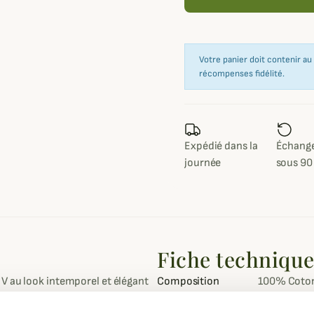
Votre panier doit contenir a
récompenses fidélité.
Expédié dans la
Échange
journée
sous 90
Fiche techniqu
 V au look intemporel et élégant
Composition
100% Coto
be grâce à sa panoplie de
Coloris
Bleu, Gris, 