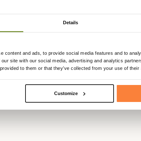
Matière
Coton
ton d'excellente qualité avec des
 l'ourlet pour un ajustement
Details
Genre
Homme
vec
une chemise Barbour
ainsi
bre.
e content and ads, to provide social media features and to analy
 chiné, il est subtilement fini
 our site with our social media, advertising and analytics partn
poitrine gauche, preuve du
 provided to them or that they’ve collected from your use of their
Customize