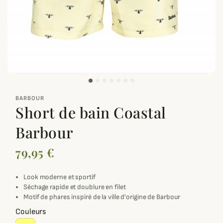
zoom_out_map
BARBOUR
Short de bain Coastal
Barbour
79,95 €
Look moderne et sportif
Séchage rapide et doublure en filet
Motif de phares inspiré de la ville d'origine de Barbour
Couleurs