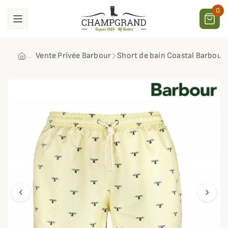
0
Vente Privée Barbour
Short de bain Coastal Barbour
chevron_left
chevron_right