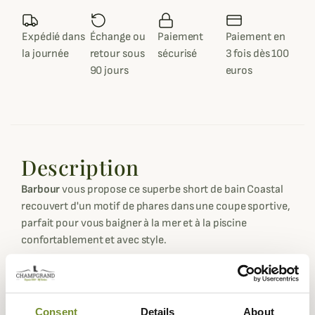
Expédié dans
Échange ou
Paiement
Paiement en
la journée
retour sous
sécurisé
3 fois dès 100
90 jours
euros
Description
Barbour
vous propose ce superbe short de bain Coastal
recouvert d'un motif de phares dans une coupe sportive,
parfait pour vous baigner à la mer et à la piscine
confortablement et avec style.
Ce short de bain Coastal est réalisé dans un tissu à
séchage très rapide, pratique après la baignade. Vous
retrouverez de nombreux phares qui sont un clin d'œil à
Consent
Details
About
la ville d'origine de Barbour South Shield, étant une ville