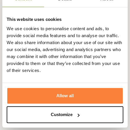
côtière.
Pour plus de confort, il se règle au niveau de la taille pour
This website uses cookies
un ajustement parfait et possède une doublure en filet,
We use cookies to personalise content and ads, to
agréable lors des baignades.
provide social media features and to analyse our traffic.
Il dispose de deux poches repose-mains plaquées ainsi
We also share information about your use of our site with
qu'une poche arrière avec rabat à scratch et anneaux
our social media, advertising and analytics partners who
d'aération.
may combine it with other information that you’ve
provided to them or that they’ve collected from your use
Son look tendance et dynamique vous permet de le
of their services.
porter facilement avec
un t-shirt ou polo Barbour
pour
rentrer de la piscine ou de la mer avec style.
Fiche technique
Allow all
Composition
100 % Polyester
Coloris
Bleu, Jaune
Customize
Genre
Homme