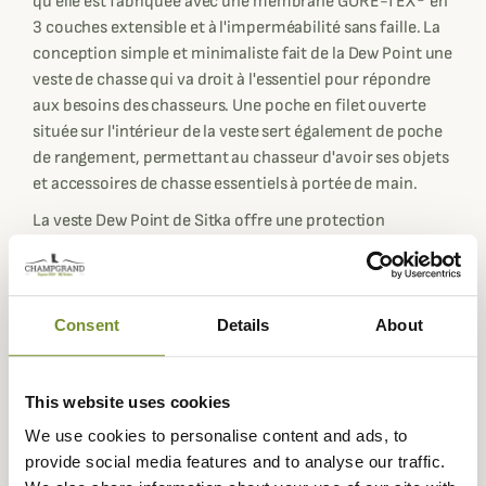
qu'elle est fabriquée avec une membrane GORE-TEX® en
3 couches extensible et à l'imperméabilité sans faille. La
conception simple et minimaliste fait de la Dew Point une
veste de chasse qui va droit à l'essentiel pour répondre
aux besoins des chasseurs. Une poche en filet ouverte
située sur l'intérieur de la veste sert également de poche
de rangement, permettant au chasseur d'avoir ses objets
et accessoires de chasse essentiels à portée de main.
La veste Dew Point de Sitka offre une protection
maximale contre les intempéries et une grande
respirabilité, ce qui permet de rester concentré sur votre
chasse au gros gibier et de ne pas se soucier du reste.
Consent
Details
About
Cette veste de Sitka est fabriquée à partir d'un tissu
ripstop en nylon 20 deniers pour la durabilité ne pas
alourdir votre sac à dos de chasse lorsque vous n'en avez
This website uses cookies
pas besoin. De plus, le confort est incroyable grâce à
We use cookies to personalise content and ads, to
l'ajout de la technologie de renfort Gore-Tex C-Knit. La
provide social media features and to analyse our traffic.
coupe de la veste est conçue pour accueillir des couches