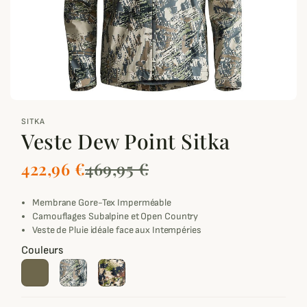
zoom_out_map
SITKA
Veste Dew Point Sitka
422,96 €
469,95 €
Membrane Gore-Tex Imperméable
Camouflages Subalpine et Open Country
Veste de Pluie idéale face aux Intempéries
Couleurs