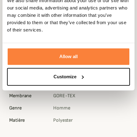
We also share information about your use of our site with
supplémentaires. C'est essentiel en raison des conditions
our social media, advertising and analytics partners who
changeantes auxquelles on peut être confronté en
may combine it with other information that you’ve
montagne ou sous la pluie lorsque nous restons assis à
provided to them or that they’ve collected from your use
observer toute la journée.
of their services.
Les poches de poitrine sont positionnées pour
fonctionner avec
le harnais Mountain Optics
.
Fiche technique
Allow all
Poids en
354
Gramme
Customize
Coloris
Camouflage , Marron
Membrane
GORE-TEX
Genre
Homme
Matière
Polyester