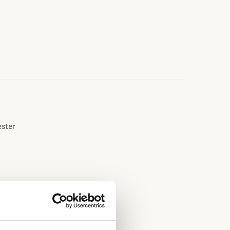
e
ester