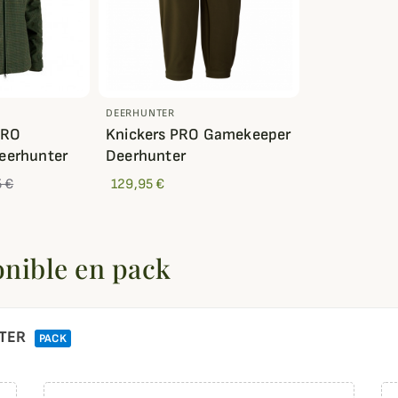
DEERHUNTER
PRO
Knickers PRO Gamekeeper
eerhunter
Deerhunter
 €
129,95 €
onible en pack
NTER
PACK