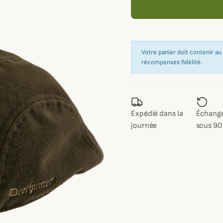
Votre panier doit contenir a
récompenses fidélité.
Expédié dans la
Échange
journée
sous 90