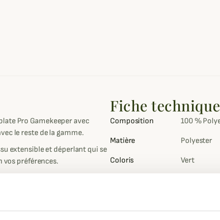
Fiche techniqu
 plate Pro Gamekeeper avec
Composition
100 % Poly
vec le reste de la gamme.
Matière
Polyester
su extensible et déperlant qui se
Coloris
Vert
n vos préférences.
elassée qui vous tiendra chaud et
 lors de vos balades en