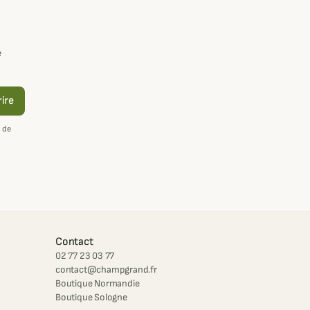
e
rire
 de
Contact
02 77 23 03 77
contact@champgrand.fr
Boutique Normandie
Boutique Sologne