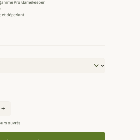
la gamme Pro Gamekeeper
e
t et déperlant
add
jours ouvrés