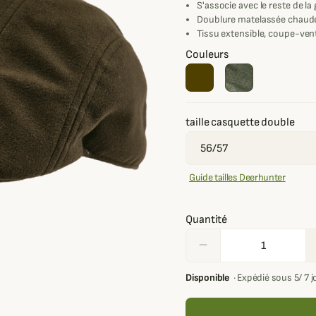
S'associe avec le reste de 
Doublure matelassée chaud
Tissu extensible, coupe-ven
Couleurs
taille casquette double
Guide tailles Deerhunter
Quantité
remove
Disponible
·
Expédié sous 5/ 7 