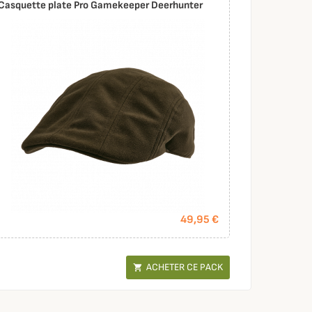
Casquette plate Pro Gamekeeper Deerhunter
49,95 €
ACHETER CE PACK
