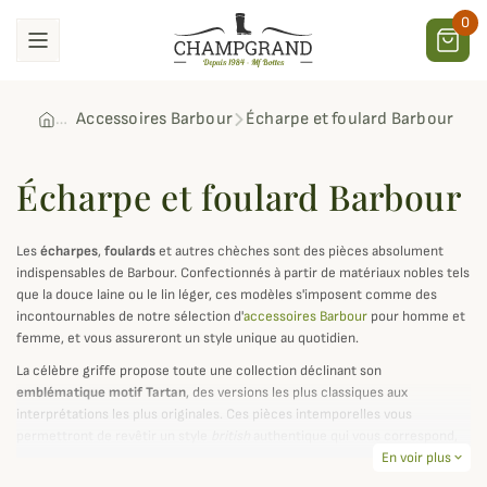
0
Accessoires Barbour
Écharpe et foulard Barbour
Écharpe et foulard Barbour
Les
écharpes
,
foulards
et autres chèches sont des pièces absolument
indispensables de Barbour. Confectionnés à partir de matériaux nobles tels
que la douce laine ou le lin léger, ces modèles s'imposent comme des
incontournables de notre sélection d'
accessoires Barbour
pour homme et
femme, et vous assureront un style unique au quotidien.
La célèbre griffe propose toute une collection déclinant son
emblématique motif Tartan
, des versions les plus classiques aux
interprétations les plus originales. Ces pièces intemporelles vous
permettront de revêtir un style
british
authentique qui vous correspond,
tout en vous protégeant efficacement du froid hivernal ou des brises
En voir plus
expand_more
légères de la mi-saison.